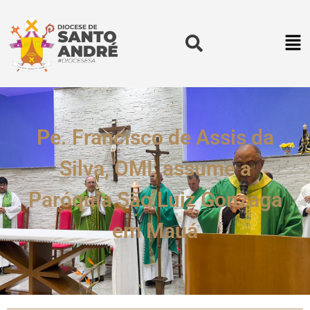
Pe. Francisco de Assis da
Silva, OMI, assume a
Paróquia São Luiz Gonzaga
em Mauá