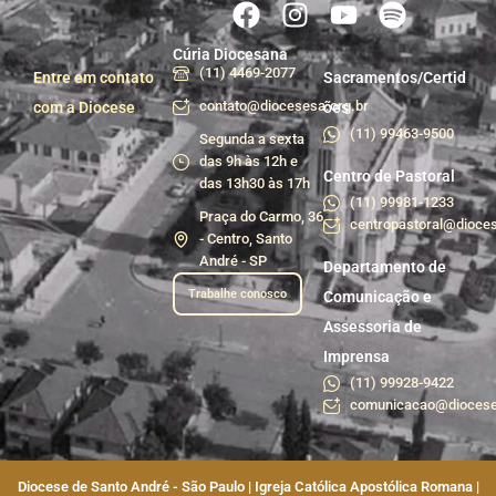
Cúria Diocesana
(11) 4469-2077
Entre em contato
Sacramentos/Certid
contato@diocesesa.org.br
com a Diocese
ões
(11) 99463-9500
Segunda a sexta
das 9h às 12h e
Centro de Pastoral
das 13h30 às 17h
(11) 99981-1233
Praça do Carmo, 36
centropastoral@dioces
- Centro, Santo
André - SP
Departamento de
Trabalhe conosco
Comunicação e
Assessoria de
Imprensa
(11) 99928-9422
comunicacao@diocese
Diocese de Santo André - São Paulo | Igreja Católica Apostólica Romana |