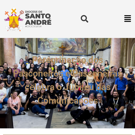
Peregrinação dos
Pasconeiros e Pasconeiras
celebra o Jubileu das
Comunicações