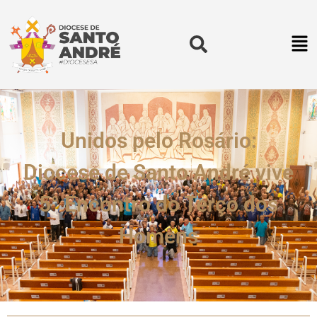
Unidos pelo Rosário:
Diocese de Santo André vive
5° Encontro do Terço dos
Homens