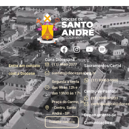
Cúria Diocesana
(11) 4469-2077
Entre em contato
Sacramentos/Certid
contato@diocesesa.org.br
com a Diocese
ões
(11) 99463-9500
Segunda a sexta
das 9h às 12h e
Centro de Pastoral
das 13h30 às 17h
(11) 99981-1233
Praça do Carmo, 36
centropastoral@dioces
- Centro, Santo
André - SP
Departamento de
Trabalhe conosco
Comunicação e