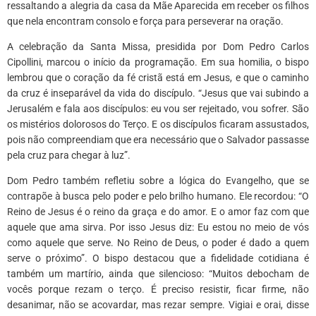
ressaltando a alegria da casa da Mãe Aparecida em receber os filhos
que nela encontram consolo e força para perseverar na oração.
A celebração da Santa Missa, presidida por Dom Pedro Carlos
Cipollini, marcou o início da programação. Em sua homilia, o bispo
lembrou que o coração da fé cristã está em Jesus, e que o caminho
da cruz é inseparável da vida do discípulo. “Jesus que vai subindo a
Jerusalém e fala aos discípulos: eu vou ser rejeitado, vou sofrer. São
os mistérios dolorosos do Terço. E os discípulos ficaram assustados,
pois não compreendiam que era necessário que o Salvador passasse
pela cruz para chegar à luz”.
Dom Pedro também refletiu sobre a lógica do Evangelho, que se
contrapõe à busca pelo poder e pelo brilho humano. Ele recordou: “O
Reino de Jesus é o reino da graça e do amor. E o amor faz com que
aquele que ama sirva. Por isso Jesus diz: Eu estou no meio de vós
como aquele que serve. No Reino de Deus, o poder é dado a quem
serve o próximo”. O bispo destacou que a fidelidade cotidiana é
também um martírio, ainda que silencioso: “Muitos debocham de
vocês porque rezam o terço. É preciso resistir, ficar firme, não
desanimar, não se acovardar, mas rezar sempre. Vigiai e orai, disse