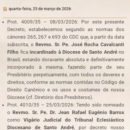
quarta-feira, 25 de março de 2026
Prot. 4009/35 – 08/03/2026: Por este presente
Decreto, estabelecemos segundo as normas dos
cânones 265, 267 e 693 do CDC que, a partir da data
subscrita, o
Revmo. Sr. Pe. José Rocha Cavalcanti
Filho
fica
incardinado à Diocese de Santo André
no
Brasil, estando doravante absoluta e definitivamente
incorporado à mesma, fazendo parte de seu
Presbitério perpetuamente, com todos os deveres e
direitos, conforme as normas contidas no Código de
Direito Canônico e os usos e costumes de nossa
Diocese (cf. Diretório dos Presbíteros).
Prot. 4010/35 – 25/03/2026: Tendo sido nomeado
o
Revmo. Sr. Pe. Dr. Jean Rafael Eugênio Barros
como
Vigário Judicial do Tribunal Eclesiástico
Diocesano de Santo André
, por decreto nosso