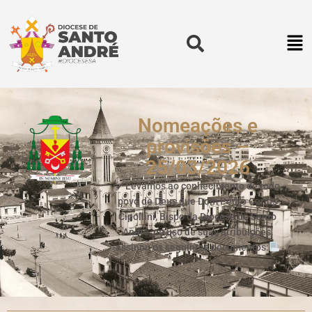
Nomeações e
provisões –
25/03/2026
🖌Levamos ao conhecimento de todo
povo de Deus que Dom Pedro Carlos
Cipollini, Bispo da Diocese de Santo
André, no uso de suas atribuições,
assinou os seguintes documentos: