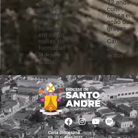
reúne
72 anos
agentes
com
de todas
Missa em
as
ação de
foranias
graças
em cinco
na
noites de
Catedral
formação
22 de julho
24 de julho
de 2026
de 2026
Cúria Diocesana
(11) 4469-2077