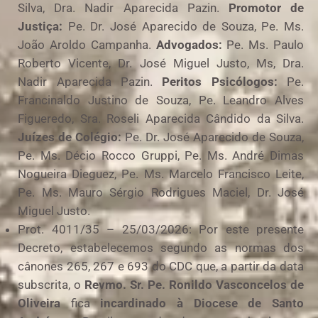
Silva, Dra. Nadir Aparecida Pazin.
Promotor de
Justiça:
Pe. Dr. José Aparecido de Souza, Pe. Ms.
João Aroldo Campanha.
Advogados:
Pe. Ms. Paulo
Roberto Vicente, Dr. José Miguel Justo, Ms, Dra.
Nadir Aparecida Pazin.
Peritos
Psicólogos:
Pe.
Francinaldo Justino de Souza, Pe. Leandro Alves
Figueredo, Sra. Roseli Aparecida Cândido da Silva.
Juízes de Colégio:
Pe. Dr. José Aparecido de Souza,
Pe. Ms. Décio Rocco Gruppi, Pe. Ms. André Dimas
Nogueira Dieguez, Pe. Ms. Marcelo Francisco Leite,
Pe. Ms. Mauro Sérgio Rodrigues Maciel, Dr. José
Miguel Justo.
Prot. 4011/35 – 25/03/2026: Por este presente
Decreto, estabelecemos segundo as normas dos
cânones 265, 267 e 693 do CDC que, a partir da data
subscrita, o
Revmo. Sr. Pe. Ronildo Vasconcelos de
Oliveira
fica
incardinado à Diocese de Santo