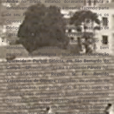
André
no Brasil, estando doravante absoluta e
definitivamente incorporado à mesma, fazendo parte
de seu Presbitério perpetuamente, com todos os
deveres e direitos, conforme as normas contidas no
Código de Direito Canônico e os usos e costumes de
nossa Diocese (cf. Diretório dos Presbíteros).
Prot. 4012/35 – 25/03/2026: Fazemos saber que,
atendendo as necessidades dos fiéis e ao bem
pastoral da
Paróquia Imaculada Conceição
Aparecida – Parque Selecta, em São Bernardo do
Campo – SP
, nomeamos para o ofício de
Pároco
(cf.
CDC 519-538) o
Revmo. Sr. Pe. Ronildo
Vasconcelos de Oliveira
, presbítero incardinado de
nossa Diocese, pelo período de 6 (seis) anos, ou
enquanto não ordenarmos o contrário, conforme o
Direito (cf. cân. 1740-1752). Que ao exercer esse
ofício, possa realizá-lo em comunhão com o Bispo, o
Presbitério (cf. Diretório Diocesano dos Presbíteros