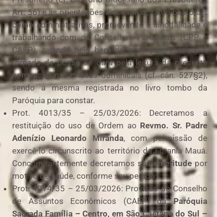
Art. 56) e as orientações diocesanas, tanto pastorais
como administrativas, promovendo a sinodalidade e
trabalhando com os Conselhos Paroquiais (CPP e
CAEP), zelando pelo bem de seus paroquianos. A
tomada de posse se dará pela leitura da presente
nomeação nas missas dominicais (cf. cân. 527§2),
sendo a mesma registrada no livro tombo da
Paróquia para constar.
Prot. 4013/35 – 25/03/2026: Decretamos a
restituição do uso de Ordem ao
Revmo. Sr. Padre
Adenízio Leonardo Miranda
, com permissão de
exercê-lo circunscrito ao território da Forania Mauá.
Concomitantemente decretamos sua
emeritude
por
motivo de saúde, conforme seu pedido.
Prot. 4014/35 – 25/03/2026: Provisão do Conselho
de Assuntos Econômicos (CAEP) da
Paróquia
Sagrada Família – Centro, em São Caetano do Sul –