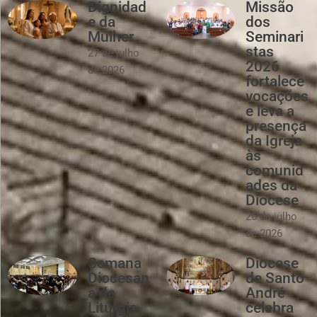
Dignidad
Missão
e da
dos
Mulher
Seminari
stas
27 de julho
2026
de 2026
fortalece
vocações
e leva a
presença
da Igreja
às
comunid
ades da
Diocese
26 de julho
de 2026
Semana
Diocese
Diocesan
de Santo
a de
André
Liturgia
celebra