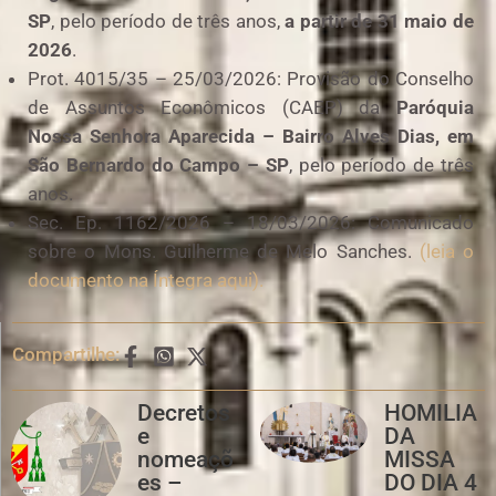
SP
, pelo período de três anos,
a partir de 31 maio de
2026
.
Prot. 4015/35 – 25/03/2026: Provisão do Conselho
de Assuntos Econômicos (CAEP) da
Paróquia
Nossa Senhora Aparecida – Bairro Alves Dias, em
São Bernardo do Campo – SP
, pelo período de três
anos.
Sec. Ep. 1162/2026 – 18/03/2026: Comunicado
sobre o Mons. Guilherme de Melo Sanches.
(leia o
documento na Íntegra aqui).
Compartilhe:
Decretos
HOMILIA
e
DA
nomeaçõ
MISSA
es –
DO DIA 4