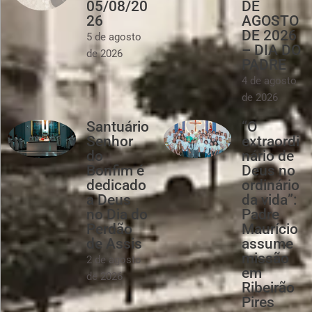
05/08/20
DE
26
AGOSTO
DE 2026
5 de agosto
– DIA DO
de 2026
PADRE
4 de agosto
de 2026
Santuário
“O
Senhor
extraordi
do
nário de
Bonfim é
Deus no
dedicado
ordinário
a Deus
da vida”:
no Dia do
Padre
Perdão
Maurício
de Assis
assume
missão
2 de agosto
em
de 2026
Ribeirão
Pires