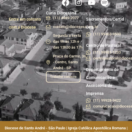
Cúria Diocesana
(11) 4469-2077
Entre em contato
Sacramentos/Certid
contato@diocesesa.org.br
com a Diocese
ões
(11) 99463-9500
Segunda a sexta
das 9h às 12h e
Centro de Pastoral
das 13h30 às 17h
(11) 99981-1233
Praça do Carmo, 36
centropastoral@dioces
- Centro, Santo
André - SP
Departamento de
Trabalhe conosco
Comunicação e
Assessoria de
Imprensa
(11) 99928-9422
comunicacao@diocese
Diocese de Santo André - São Paulo | Igreja Católica Apostólica Romana |