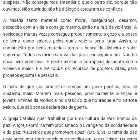
suspeita. Não conseguimos entender o que o outro diz, porque não
ouvimos. Não ouvindo não há diálogo e estouram os conflitos.
A miséria tanto material como moral, insegurança, desamor,
decepção com a vida e consigo mesmo, estão na raiz da violência. A
sociedade muitas vezes consegue propor somente o gozo e a posse
de bens, como valores pelos quais vale a pena lutar. Assim, a
competição por bens materiais torna a busca do dinheiro o valor
supremo. Todos os meios são válidos para conseguir o fim. Não há
ética nem princípios. E neste terreno a corrupção desponta como
violência maior. Ela lhe rouba os recursos de projetos vitais, para
projetos egoístas e pessoais.
O mito de que nós brasileiros somos um povo pacífico, não se
sustenta mais. Morrem mais pessoas, principalmente crianças e
jovens, vítimas da violência no Brasil do que no Iraque e no Oriente
Médio, que são zonas declaradas de guerra.
A Igreja Católica quer trabalhar por uma cultura da Paz: Somos da
paz! A Igreja Católica tem proclamado o Evangelho da solidariedade
e da paz:
“Felizes os que promovem a paz”
(Mt. 5, 9). O tema da paz
deve preocupar todo aquele que acredita em Jesus Cristo. Os seres