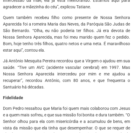
intercessão da mãe, ela já está melhorando. Estamos aqui para
agradecer a mãezinha do céu”, explicou Tatiane.
Quem também recebeu filho como presente de Nossa Senhora
Aparecida foi a romeira Maria das Neves, da Paróquia São Judas de
São Bernardo. “Olha, eu não poderia ter filhos. Já era devota de
Nossa Senhora Aparecida, mas foi meu marido quem fez o pedido.
Bom, hoje tenho três filhos, quatro netos e uma neta. É maravilhoso
estar aqui”, contou ela.
Já Antônio Mesquita Pereira recordou que a Virgem o ajudou em sua
saúde. “Tive um AVC (acidente vascular cerebral) em 1997. Mas
Nossa Senhora Aparecida intercedeu por mim e me ajudou a
recuperar”, recordou Antônio, com 80 anos, e que frequenta o
Santuário há décadas.
Fidelidade
Dom Pedro ressaltou que Maria foi quem mais colaborou com Jesus
e a quem mais sofreu, e que sua missão foi bonita e dura também. “O
Senhor olhou para ela com misericórdia e a acumulou de bens, em
vista da missão que ela tinha que desempenhar. O que se requer de