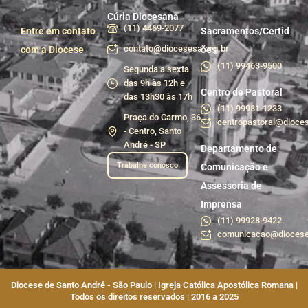
Cúria Diocesana
(11) 4469-2077
Entre em contato
Sacramentos/Certid
contato@diocesesa.org.br
com a Diocese
ões
(11) 99463-9500
Segunda a sexta
das 9h às 12h e
Centro de Pastoral
das 13h30 às 17h
(11) 99981-1233
Praça do Carmo, 36
centropastoral@dioces
- Centro, Santo
André - SP
Departamento de
Trabalhe conosco
Comunicação e
Assessoria de
Imprensa
(11) 99928-9422
comunicacao@diocese
Diocese de Santo André - São Paulo | Igreja Católica Apostólica Romana |
Todos os direitos reservados | 2016 a 2025