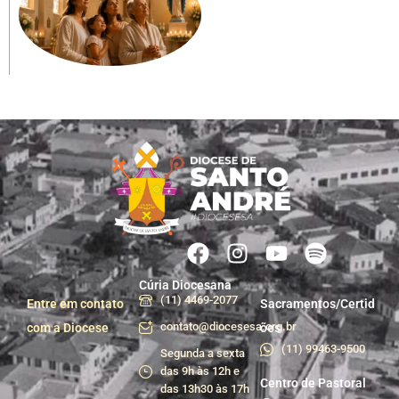
Cúria Diocesana
(11) 4469-2077
Entre em contato
Sacramentos/Certid
contato@diocesesa.org.br
com a Diocese
ões
(11) 99463-9500
Segunda a sexta
das 9h às 12h e
Centro de Pastoral
das 13h30 às 17h