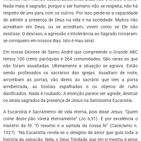
Nada mais é sagrado; porque o ser humano não se respeita, não há
respeito de uns para com os outros. Por isso perde-se a capacidade
de admitir a presença de Deus na vida e na sociedade. Muitos não
acreditam em Deus, ou se acreditam, vivem como se Ele não
existisse. O descaso, a agressão e intolerância ao Sagrado tornaram-
se corriqueiro em nossos dias. Isto é mau sinal.
Em nossa Diocese de Santo André que compreende o Grande ABC
temos 100 (cem) paróquias e 264 comunidades. São raras as que
não foram assaltadas. Ultimamente a situação se agrava. Estão
sendo profanados os sacrários das igrejas. Assaltam de noite,
arrombam as portas, vão direto ao sacrário que tem a porta
arrebentada, as hóstias espalhadas e os objetos de culto
danificados. Nada é roubado. A intenção parece ser agredir, destruir
os sinais sagrados da presença de Jesus na Santíssima Eucaristia.
A Eucaristia é Sacramento de vida eterna, pois disse Jesus: “Quem
come deste pão viverá eternamente” (Jo 6,51). É por excelência o
mistério da fé: “O resumo e a súmula da nossa fé” (Catecismo n.
1327). “Na Eucaristia revela-se o desígnio de amor que guia toda a
história da salvação. Nela, o Deus Trindade, que em si mesmo é amor