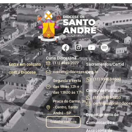
Cúria Diocesana
(11) 4469-2077
Entre em contato
Sacramentos/Certid
contato@diocesesa.org.br
com a Diocese
ões
(11) 99463-9500
Segunda a sexta
das 9h às 12h e
Centro de Pastoral
das 13h30 às 17h
(11) 99981-1233
Praça do Carmo, 36
centropastoral@dioces
- Centro, Santo
André - SP
Departamento de
Trabalhe conosco
Comunicação e
Assessoria de