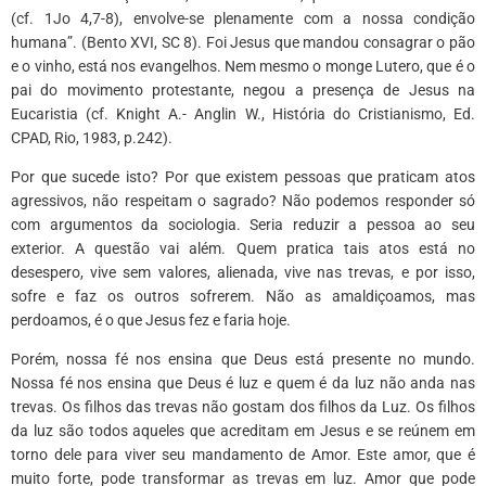
(cf. 1Jo 4,7-8), envolve-se plenamente com a nossa condição
humana”. (Bento XVI, SC 8). Foi Jesus que mandou consagrar o pão
e o vinho, está nos evangelhos. Nem mesmo o monge Lutero, que é o
pai do movimento protestante, negou a presença de Jesus na
Eucaristia (cf. Knight A.- Anglin W., História do Cristianismo, Ed.
CPAD, Rio, 1983, p.242).
Por que sucede isto? Por que existem pessoas que praticam atos
agressivos, não respeitam o sagrado? Não podemos responder só
com argumentos da sociologia. Seria reduzir a pessoa ao seu
exterior. A questão vai além. Quem pratica tais atos está no
desespero, vive sem valores, alienada, vive nas trevas, e por isso,
sofre e faz os outros sofrerem. Não as amaldiçoamos, mas
perdoamos, é o que Jesus fez e faria hoje.
Porém, nossa fé nos ensina que Deus está presente no mundo.
Nossa fé nos ensina que Deus é luz e quem é da luz não anda nas
trevas. Os filhos das trevas não gostam dos filhos da Luz. Os filhos
da luz são todos aqueles que acreditam em Jesus e se reúnem em
torno dele para viver seu mandamento de Amor. Este amor, que é
muito forte, pode transformar as trevas em luz. Amor que pode