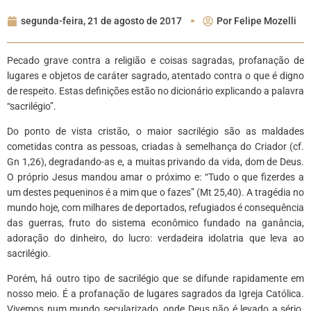
segunda-feira, 21 de agosto de 2017
Por
Felipe Mozelli
Pecado grave contra a religião e coisas sagradas, profanação de
lugares e objetos de caráter sagrado, atentado contra o que é digno
de respeito. Estas definições estão no dicionário explicando a palavra
“sacrilégio”.
Do ponto de vista cristão, o maior sacrilégio são as maldades
cometidas contra as pessoas, criadas à semelhança do Criador (cf.
Gn 1,26), degradando-as e, a muitas privando da vida, dom de Deus.
O próprio Jesus mandou amar o próximo e: “Tudo o que fizerdes a
um destes pequeninos é a mim que o fazes” (Mt 25,40). A tragédia no
mundo hoje, com milhares de deportados, refugiados é consequência
das guerras, fruto do sistema econômico fundado na ganância,
adoração do dinheiro, do lucro: verdadeira idolatria que leva ao
sacrilégio.
Porém, há outro tipo de sacrilégio que se difunde rapidamente em
nosso meio. É a profanação de lugares sagrados da Igreja Católica.
Vivemos num mundo secularizado, onde Deus não é levado a sério.