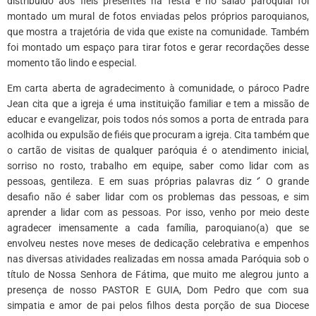
distribuído aos fiéis presentes na festa e no salão paroquial foi
montado um mural de fotos enviadas pelos próprios paroquianos,
que mostra a trajetória de vida que existe na comunidade. Também
foi montado um espaço para tirar fotos e gerar recordações desse
momento tão lindo e especial.
Em carta aberta de agradecimento à comunidade, o pároco Padre
Jean cita que a igreja é uma instituição familiar e tem a missão de
educar e evangelizar, pois todos nós somos a porta de entrada para
acolhida ou expulsão de fiéis que procuram a igreja. Cita também que
o cartão de visitas de qualquer paróquia é o atendimento inicial,
sorriso no rosto, trabalho em equipe, saber como lidar com as
pessoas, gentileza. E em suas próprias palavras diz ‘’ O grande
desafio não é saber lidar com os problemas das pessoas, e sim
aprender a lidar com as pessoas. Por isso, venho por meio deste
agradecer imensamente a cada família, paroquiano(a) que se
envolveu nestes nove meses de dedicação celebrativa e empenhos
nas diversas atividades realizadas em nossa amada Paróquia sob o
título de Nossa Senhora de Fátima, que muito me alegrou junto a
presença de nosso PASTOR E GUIA, Dom Pedro que com sua
simpatia e amor de pai pelos filhos desta porção de sua Diocese