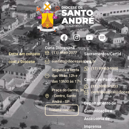
Cúria Diocesana
(11) 4469-2077
Entre em contato
Sacramentos/Certid
contato@diocesesa.org.br
com a Diocese
ões
(11) 99463-9500
Segunda a sexta
das 9h às 12h e
Centro de Pastoral
das 13h30 às 17h
(11) 99981-1233
Praça do Carmo, 36
centropastoral@dioces
- Centro, Santo
André - SP
Departamento de
Trabalhe conosco
Comunicação e
Assessoria de
Imprensa