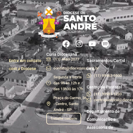
Cúria Diocesana
(11) 4469-2077
Entre em contato
Sacramentos/Certid
contato@diocesesa.org.br
com a Diocese
ões
(11) 99463-9500
Segunda a sexta
das 9h às 12h e
Centro de Pastoral
das 13h30 às 17h
(11) 99981-1233
Praça do Carmo, 36
centropastoral@dioces
- Centro, Santo
André - SP
Departamento de
Trabalhe conosco
Comunicação e
Assessoria de