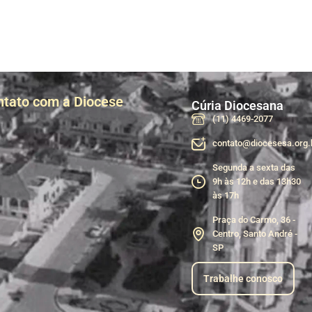
ntato com a Diocese
Cúria Diocesana
(11) 4469-2077
contato@diocesesa.org.
Segunda a sexta das
9h às 12h e das 13h30
às 17h
Praça do Carmo, 36 -
Centro, Santo André -
SP
Trabalhe conosco