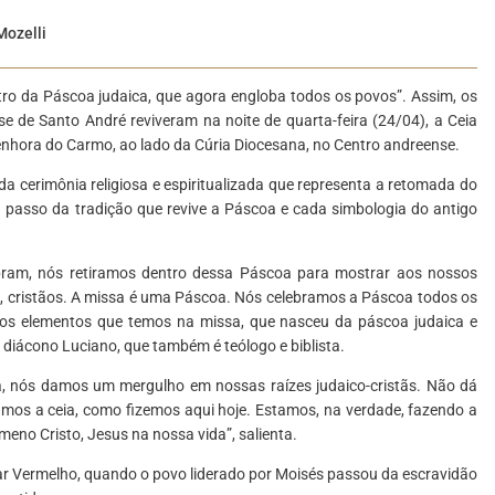
Mozelli
o da Páscoa judaica, que agora engloba todos os povos”. Assim, os
e de Santo André reviveram na noite de quarta-feira (24/04), a Ceia
enhora do Carmo, ao lado da Cúria Diocesana, no Centro andreense.
da cerimônia religiosa e espiritualizada que representa a retomada do
 a passo da tradição que revive a Páscoa e cada simbologia do antigo
ebram, nós retiramos dentro dessa Páscoa para mostrar aos nossos
, cristãos. A missa é uma Páscoa. Nós celebramos a Páscoa todos os
 os elementos que temos na missa, que nasceu da páscoa judaica e
 diácono Luciano, que também é teólogo e biblista.
a, nós damos um mergulho em nossas raízes judaico-cristãs. Não dá
ramos a ceia, como fizemos aqui hoje. Estamos, na verdade, fazendo a
meno Cristo, Jesus na nossa vida”, salienta.
mar Vermelho, quando o povo liderado por Moisés passou da escravidão