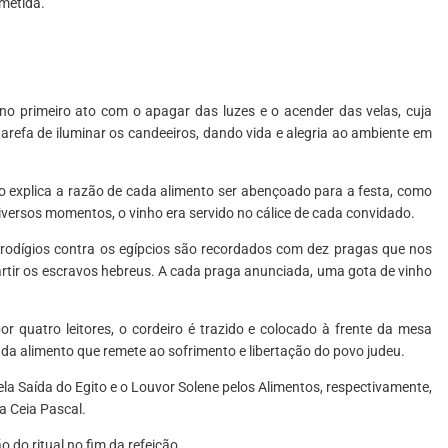
ometida.
o no primeiro ato com o apagar das luzes e o acender das velas, cuja
tarefa de iluminar os candeeiros, dando vida e alegria ao ambiente em
o explica a razão de cada alimento ser abençoado para a festa, como
versos momentos, o vinho era servido no cálice de cada convidado.
 prodígios contra os egípcios são recordados com dez pragas que nos
partir os escravos hebreus. A cada praga anunciada, uma gota de vinho
or quatro leitores, o cordeiro é trazido e colocado à frente da mesa
cada alimento que remete ao sofrimento e libertação do povo judeu.
a Saída do Egito e o Louvor Solene pelos Alimentos, respectivamente,
a Ceia Pascal.
 do ritual no fim da refeição.