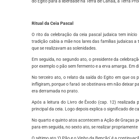
do Egito para a liberdade na Terra de Canaã, a Terra Pr
*
Ritual da Ceia Pascal
O rito da celebração da ceia pascal judaica tem iníci
tradição cabia a mãe nos lares das famílias judaicas a 
que se realizavam as solenidades.
Em seguida, no segundo ato, o presidente da celebraçã
por exemplo o pão sem fermento e a erva amarga. Em di
No terceiro ato, o relato da saída do Egito em que os
infligiram, porque o faraó se obstinava em não deixar 
era derramada no prato.
Após a leitura do Livro de Êxodo (cap. 12) realizada p
principal da ceia. Logo depois explica o significado de 
No quarto e quinto atos acontecem a Ação de Graças pel
para em seguida, no sexto ato, se realizar propriamente 
O sétimo ato ‘O Pão e o Vinho da Benção’ é a continuação