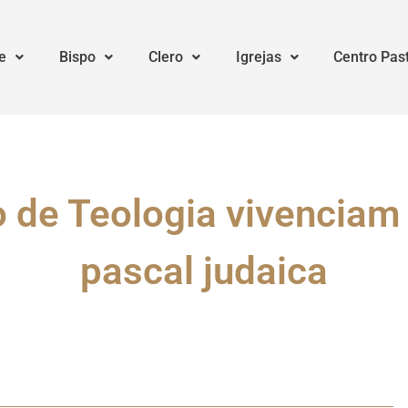
e
Bispo
Clero
Igrejas
Centro Pas
 de Teologia vivenciam 
pascal judaica