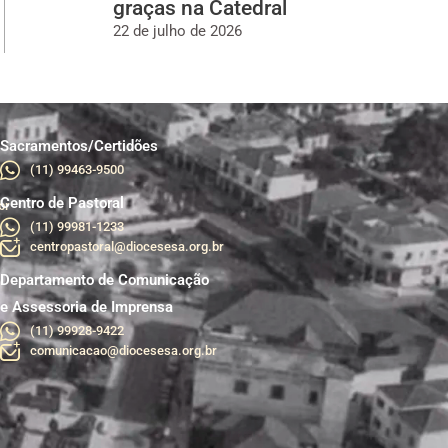
graças na Catedral
22 de julho de 2026
Sacramentos/Certidões
(11) 99463-9500
Centro de Pastoral
br
(11) 99981-1233
centropastoral@diocesesa.org.br
Departamento de Comunicação
e Assessoria de Imprensa
(11) 99928-9422
comunicacao@diocesesa.org.br