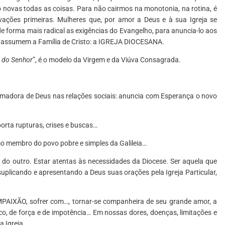
novas todas as coisas. Para não cairmos na monotonia, na rotina, é
ações primeiras. Mulheres que, por amor a Deus e à sua Igreja se
 forma mais radical as exigências do Evangelho, para anuncia-lo aos
e assumem a Família de Cristo: a IGREJA DIOCESANA.
a do Senhor
”, é o modelo da Virgem e da Viúva Consagrada.
.
formadora de Deus nas relações sociais: anuncia com Esperança o novo
orta rupturas, crises e buscas…
mo membro do povo pobre e simples da Galileia…
o do outro. Estar atentas às necessidades da Diocese. Ser aquela que
suplicando e apresentando a Deus suas orações pela Igreja Particular,
MPAIXÃO, sofrer com…, tornar-se companheira de seu grande amor, a
ico, de força e de impotência… Em nossas dores, doenças, limitações e
a Igreja.