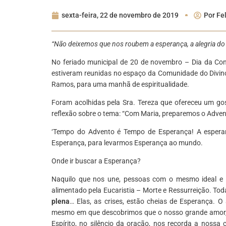
sexta-feira, 22 de novembro de 2019
Por
Fe
“Não deixemos que nos roubem a esperança, a alegria do
No feriado municipal de 20 de novembro – Dia da Con
estiveram reunidas no espaço da Comunidade do Divino
Ramos, para uma manhã de espiritualidade.
Foram acolhidas pela Sra. Tereza que ofereceu um gos
reflexão sobre o tema: “Com Maria, preparemos o Adven
‘Tempo do Advento é Tempo de Esperança! A espera
Esperança, para levarmos Esperança ao mundo.
Onde ir buscar a Esperança?
Naquilo que nos une, pessoas com o mesmo ideal e
alimentado pela Eucaristia – Morte e Ressurreição. To
plena
… Elas, as crises, estão cheias de Esperança.
mesmo em que descobrimos que o nosso grande amor, s
Espírito, no silêncio da oração, nos recorda a nossa