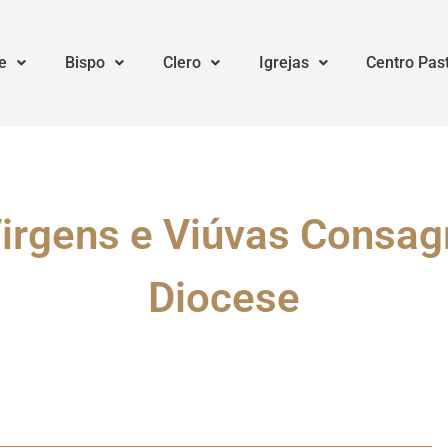
e
Bispo
Clero
Igrejas
Centro Pas
Virgens e Viúvas Consag
Diocese