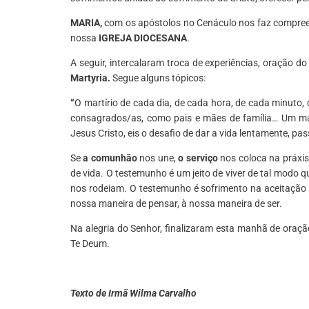
MARIA,
com os apóstolos no Cenáculo nos faz compree
nossa
IGREJA DIOCESANA
.
A seguir, intercalaram troca de experiências, oração d
Martyria.
Segue alguns tópicos:
“
O martírio de cada dia, de cada hora, de cada minuto,
consagrados/as, como pais e mães de família… Um ma
Jesus Cristo, eis o desafio de dar a vida lentamente, pas
Se
a comunhão
nos une,
o serviço
nos coloca na práxi
de vida. O testemunho é um jeito de viver de tal modo
nos rodeiam. O testemunho é sofrimento na aceitação d
nossa maneira de pensar, à nossa maneira de ser.
Na alegria do Senhor, finalizaram esta manhã de oraç
Te Deum.
Texto de Irmã Wilma Carvalho