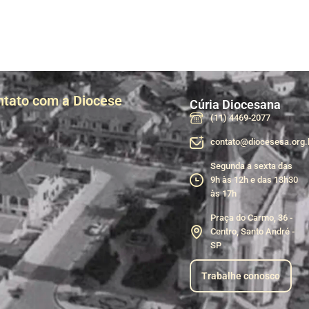
ntato com a Diocese
Cúria Diocesana
(11) 4469-2077
contato@diocesesa.org.
Segunda a sexta das
9h às 12h e das 13h30
às 17h
Praça do Carmo, 36 -
Centro, Santo André -
SP
Trabalhe conosco