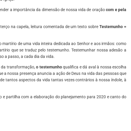
nder a importância da dimensão de nossa vida de oração
com e pela
o terço na capela, leitura comentada de um texto sobre
Testemunho =
 o martírio de uma vida inteira dedicada ao Senhor e aos irmãos: como
rtírio que se traduz pelo testemunho. Testemunhar nossa adesão a
so a passo, a cada dia da vida.
s da transformação,
o testemunho
qualifica e dá aval à nossa escolha
 que a nossa presença anuncia a ação de Deus na vida das pessoas que
e tantos aspectos da vida tantas vezes contrários à nossa índole, à
ão e partilha com a elaboração do planejamento para 2020 e canto do