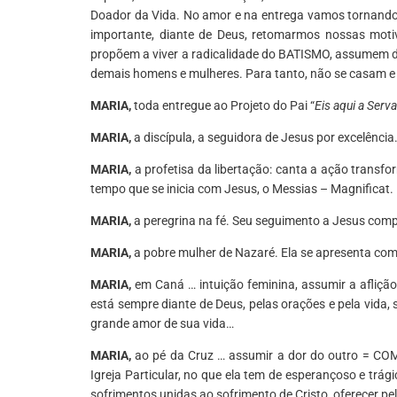
Doador da Vida. No amor e na entrega vamos tornando 
importante, diante de Deus, retomarmos nossas motiv
propõem a viver a radicalidade do BATISMO, assumem de
demais homens e mulheres. Para tanto, não se casam 
MARIA,
toda entregue ao Projeto do Pai “
Eis aqui a Serv
MARIA,
a discípula, a seguidora de Jesus por excelência
MARIA,
a profetisa da libertação: canta a ação trans
tempo que se inicia com Jesus, o Messias – Magnificat.
MARIA,
a peregrina na fé. Seu seguimento a Jesus comp
MARIA,
a pobre mulher de Nazaré. Ela se apresenta co
MARIA,
em Caná … intuição feminina, assumir a afliçã
está sempre diante de Deus, pelas orações e pela vida, 
grande amor de sua vida…
MARIA,
ao pé da Cruz … assumir a dor do outro = CO
Igreja Particular, no que ela tem de esperançoso e trág
sofrimentos unidas ao sofrimento de Cristo, oferecer pel