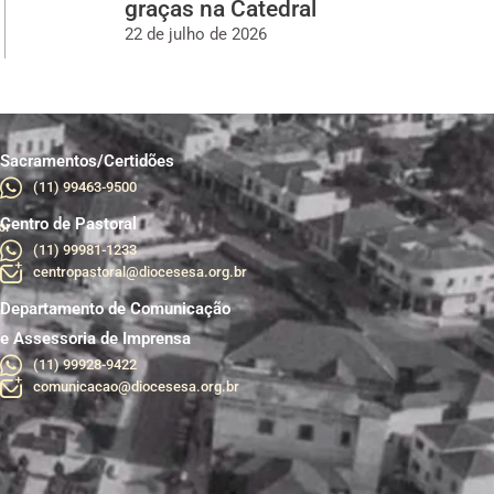
graças na Catedral
22 de julho de 2026
Sacramentos/Certidões
(11) 99463-9500
Centro de Pastoral
br
(11) 99981-1233
centropastoral@diocesesa.org.br
Departamento de Comunicação
e Assessoria de Imprensa
(11) 99928-9422
comunicacao@diocesesa.org.br