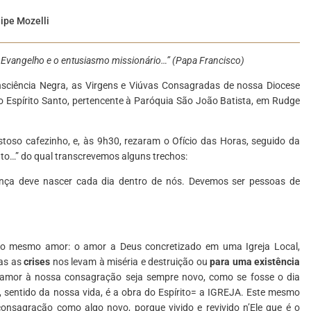
lipe Mozelli
 Evangelho e o entusiasmo missionário…” (Papa Francisco)
sciência Negra, as Virgens e Viúvas Consagradas de nossa Diocese
 Espírito Santo, pertencente à Paróquia São João Batista, em Rudge
toso cafezinho, e, às 9h30, rezaram o Ofício das Horas, seguido da
to…” do qual transcrevemos alguns trechos:
nça deve nascer cada dia dentro de nós. Devemos ser pessoas de
 o mesmo amor: o amor a Deus concretizado em uma Igreja Local,
das as
crises
nos levam à miséria e destruição ou
para uma existência
 O amor à nossa consagração seja sempre novo, como se fosse o dia
entido da nossa vida, é a obra do Espírito= a IGREJA. Este mesmo
 consagração como algo novo, porque vivido e revivido n’Ele que é o