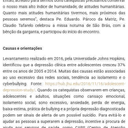
Então, acredito para sermos bons catequistas precisamos conservar
o nosso mais alto índice de humanidade, de atitudes humanitárias.
Quanto mais atitudes humanitárias tivermos, mais próximos das
pessoas seremos”, destaca Pe. Eduardo. Pároco da Matriz, Pe.
Claudio Tafarelo celebrou a missa noturna de São Brás, com a
bênção da garganta, e participou do início do encontro.
*
Causas e orientações
Levantamento realizado em 2016, pela Universidade Johns Hopkins,
identificou que a depressão clínica entre adolescentes cresceu 37%
entre os anos de 2005 e 2014. Muitas das causas estão associadas
ao uso excessivo das redes sociais, tendência ao isolamento e o
cyberbullying. Fonte:
https://hub.jhu.edu/2016/11/16/adolescent-
depression-study/
. Quando os catequistas observarem em crianças,
adolescentes e adultos, situações como cansaço emocional,
isolamento social, sono excessivo, ansiedade, perda de energia,
baixa-estima, prática de bullying e a própria depressão diagnosticada
podem ser sinais de alerta de um possível suicídio. Para evitá-lo e
ajudar as pessoas a superarem a depressão, incentive a procura de
ajuda nos serviços de saúde, como CAPS (Centro de Atenção