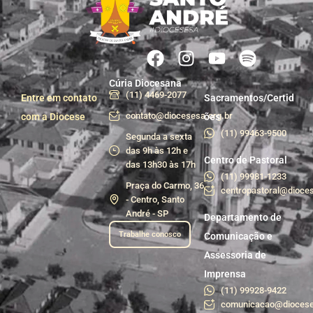
Cúria Diocesana
(11) 4469-2077
Entre em contato
Sacramentos/Certid
contato@diocesesa.org.br
com a Diocese
ões
(11) 99463-9500
Segunda a sexta
das 9h às 12h e
Centro de Pastoral
das 13h30 às 17h
(11) 99981-1233
Praça do Carmo, 36
centropastoral@dioces
- Centro, Santo
André - SP
Departamento de
Trabalhe conosco
Comunicação e
Assessoria de
Imprensa
(11) 99928-9422
comunicacao@diocese