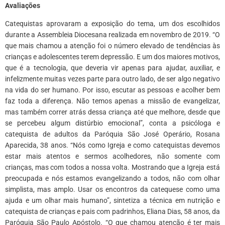
Avaliações
Catequistas aprovaram a exposição do tema, um dos escolhidos
durante a Assembleia Diocesana realizada em novembro de 2019. “O
que mais chamou a atenção foi o número elevado de tendências às
crianças e adolescentes terem depressão. E um dos maiores motivos,
que é a tecnologia, que deveria vir apenas para ajudar, auxiliar, e
infelizmente muitas vezes parte para outro lado, de ser algo negativo
na vida do ser humano. Por isso, escutar as pessoas e acolher bem
faz toda a diferença. Não temos apenas a missão de evangelizar,
mas também correr atrás dessa criança até que melhore, desde que
se percebeu algum distúrbio emocional”, conta a psicóloga e
catequista de adultos da Paróquia São José Operário, Rosana
Aparecida, 38 anos. “Nós como Igreja e como catequistas devemos
estar mais atentos e sermos acolhedores, não somente com
crianças, mas com todos a nossa volta. Mostrando que a Igreja está
preocupada e nós estamos evangelizando a todos, não com olhar
simplista, mas amplo. Usar os encontros da catequese como uma
ajuda e um olhar mais humano”, sintetiza a técnica em nutrição e
catequista de crianças e pais com padrinhos, Eliana Dias, 58 anos, da
Paróquia São Paulo Apóstolo. “O que chamou atenção é ter mais