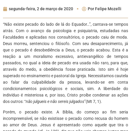
segunda-feira, 2 de março de 2020
Por
Felipe Mozelli
“Não existe pecado do lado de lá do Equador…”, cantava-se tempos
atrás. Com o avanço da psicologia e psiquiatria, estudadas nas
Faculdades e aplicadas nos consultórios, o pecado caiu de moda.
Deus morreu, sentenciou o filósofo. Com seu desaparecimento, já
que o pecado é desobediência a Deus, o pecado acabou. Esta é a
reação a um moralismo excessivo, antievangélico de tempos
passados, no qual a ideia de pecado era usada não raro, para que,
através do medo, a obediência fosse praticada. Isto sim é hoje
superado no ensinamento e pastoral da Igreja. Necessitamos cautela
ao falar da culpabilidade da pessoa, levando-se em conta
condicionamentos psicológicos e sociais, sim. A liberdade do
indivíduo é misteriosa e, por isso, Cristo proíbe condenar as ações
dos outros: “
não julgueis e não sereis julgados
”(Mt 7, 1).
Porém, o pecado existe. A Bíblia, do começo ao fim seria
incompreensível, se não existisse o pecado como recusa do homem
ao amor de Deus. Jesus é apresentado como aquele que tira o