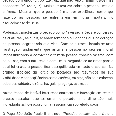
pecado do mundo (cf. Jo l,29), diz que não veio chamar justos mas
pecadores (cf. Mc 2,17). Mais que teorizar sobre o pecado, Jesus o
enfrenta. Mostra que o pecado é mal por excelência, corrompe,
fazendo as pessoas se enfrentarem em lutas mortais, no
esquecimento de Deus.
Podemos caracterizar o pecado como “aversão a Deus e conversão
às criaturas”, as quais, acabam tomando o lugar de Deus no coração
da pessoa, degradando sua vida. Com esta troca, instala-se uma
frustração fundamental que arruína a pessoa no seu ser moral,
impossibilitando a convivência feliz da pessoa consigo mesma, com
os outros, com a natureza e com Deus. Negando-se ao amor para o
qual foi criada a pessoa fica desequilibrada em todo o seu ser. Na
grande Tradição da Igreja os pecados são resumidos na sua
visibilidade e conseqüências como
capitais
, ou seja, são sete cabeças:
soberba, vaidade, luxúria, ira, gula, preguiça, avareza.
Numa época de incrível inter-relacionamento e interação em rede, é
preciso ressaltar que, se ontem o pecado tinha dimensão mais
individualista, hoje possui uma ressonância sobretudo social.
O Papa São João Paulo II ensinou:
“Pecados sociais, são o fruto, a