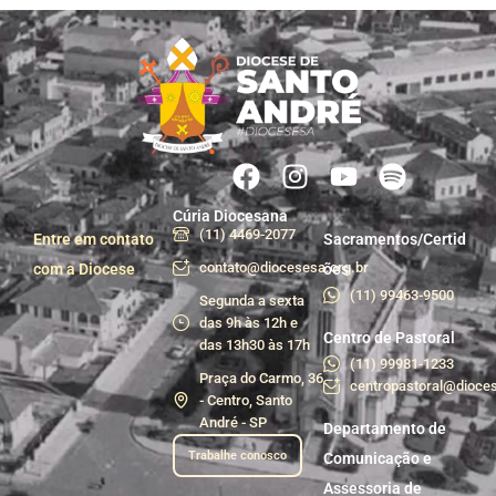
Cúria Diocesana
(11) 4469-2077
Entre em contato
Sacramentos/Certid
contato@diocesesa.org.br
com a Diocese
ões
(11) 99463-9500
Segunda a sexta
das 9h às 12h e
Centro de Pastoral
das 13h30 às 17h
(11) 99981-1233
Praça do Carmo, 36
centropastoral@dioces
- Centro, Santo
André - SP
Departamento de
Trabalhe conosco
Comunicação e
Assessoria de