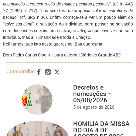
acumulação e concentração de muitos pecados pessoais”
(cf. in AAS
77 (1985) p. 217)…“
não será fora de propósito falar de estruturas de
pecado
” (cf. SRS n.36). Enfim, começa-se a ver um pouco além do
“
salve sua alma
”, a salvação do indivíduo, para pensar na salvação
com dimensões sociais: uma salvação
integral
que envolve não só o
indivíduo, mas a Humanidade e toda a Criação.
Reflitamos tudo isto nesta quaresma. Boa quaresma!
Dom Pedro Carlos Cipollini, para o Jornal Diário do Grande ABC
Compartilhe:
Decretos e
nomeações –
05/08/2026
5 de agosto de 2026
HOMILIA DA MISSA
DO DIA 4 DE