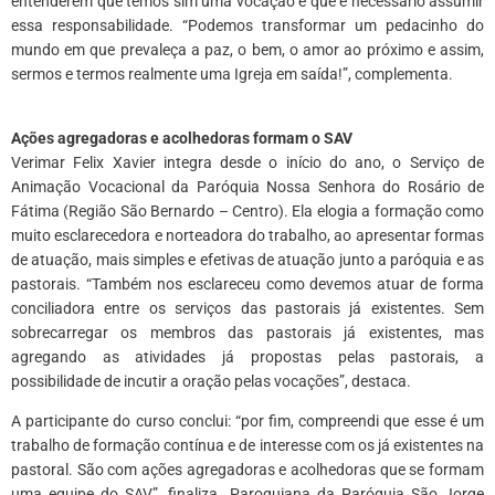
entenderem que temos sim uma vocação e que é necessário assumir
essa responsabilidade. “Podemos transformar um pedacinho do
mundo em que prevaleça a paz, o bem, o amor ao próximo e assim,
sermos e termos realmente uma Igreja em saída!”, complementa.
*
Ações agregadoras e acolhedoras formam o SAV
Verimar Felix Xavier integra desde o início do ano, o Serviço de
Animação Vocacional da Paróquia Nossa Senhora do Rosário de
Fátima (Região São Bernardo – Centro). Ela elogia a formação como
muito esclarecedora e norteadora do trabalho, ao apresentar formas
de atuação, mais simples e efetivas de atuação junto a paróquia e as
pastorais. “Também nos esclareceu como devemos atuar de forma
conciliadora entre os serviços das pastorais já existentes. Sem
sobrecarregar os membros das pastorais já existentes, mas
agregando as atividades já propostas pelas pastorais, a
possibilidade de incutir a oração pelas vocações”, destaca.
A participante do curso conclui: “por fim, compreendi que esse é um
trabalho de formação contínua e de interesse com os já existentes na
pastoral. São com ações agregadoras e acolhedoras que se formam
uma equipe do SAV”, finaliza. Paroquiana da Paróquia São Jorge