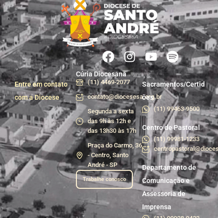
Cúria Diocesana
(11) 4469-2077
Entre em contato
Sacramentos/Certid
contato@diocesesa.org.br
com a Diocese
ões
(11) 99463-9500
Segunda a sexta
das 9h às 12h e
Centro de Pastoral
das 13h30 às 17h
(11) 99981-1233
Praça do Carmo, 36
centropastoral@dioces
- Centro, Santo
André - SP
Departamento de
Trabalhe conosco
Comunicação e
Assessoria de
Imprensa