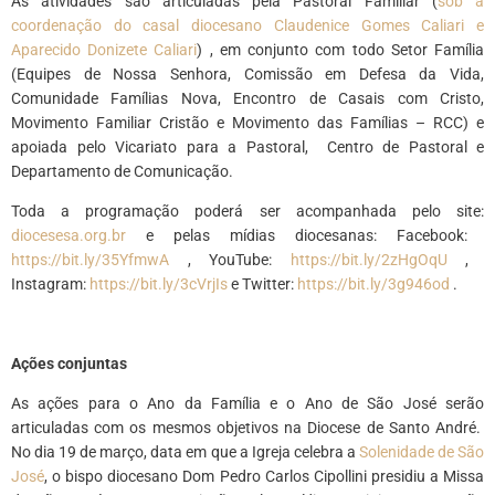
As atividades são articuladas pela Pastoral Familiar (
sob a
coordenação do casal diocesano Claudenice Gomes Caliari e
Aparecido Donizete Caliari
) , em conjunto com todo Setor Família
(Equipes de Nossa Senhora, Comissão em Defesa da Vida,
Comunidade Famílias Nova, Encontro de Casais com Cristo,
Movimento Familiar Cristão e Movimento das Famílias – RCC) e
apoiada pelo Vicariato para a Pastoral, Centro de Pastoral e
Departamento de Comunicação.
Toda a programação poderá ser acompanhada pelo site:
diocesesa.org.br
e pelas mídias diocesanas: Facebook:
https://bit.ly/35YfmwA
, YouTube:
https://bit.ly/2zHgOqU
,
Instagram:
https://bit.ly/3cVrjIs
e Twitter:
https://bit.ly/3g946od
.
*
Ações conjuntas
As ações para o Ano da Família e o Ano de São José serão
articuladas com os mesmos objetivos na Diocese de Santo André.
No dia 19 de março, data em que a Igreja celebra a
Solenidade de São
José
, o bispo diocesano Dom Pedro Carlos Cipollini presidiu a Missa