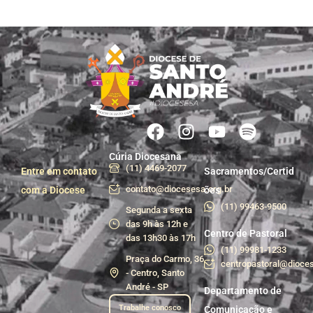
Cúria Diocesana
(11) 4469-2077
Entre em contato
Sacramentos/Certid
contato@diocesesa.org.br
com a Diocese
ões
(11) 99463-9500
Segunda a sexta
das 9h às 12h e
Centro de Pastoral
das 13h30 às 17h
(11) 99981-1233
Praça do Carmo, 36
centropastoral@dioces
- Centro, Santo
André - SP
Departamento de
Trabalhe conosco
Comunicação e