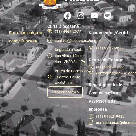
Cúria Diocesana
(11) 4469-2077
Entre em contato
Sacramentos/Certid
contato@diocesesa.org.br
com a Diocese
ões
(11) 99463-9500
Segunda a sexta
das 9h às 12h e
Centro de Pastoral
das 13h30 às 17h
(11) 99981-1233
Praça do Carmo, 36
centropastoral@dioces
- Centro, Santo
André - SP
Departamento de
Trabalhe conosco
Comunicação e
Assessoria de
Imprensa
(11) 99928-9422
comunicacao@diocese