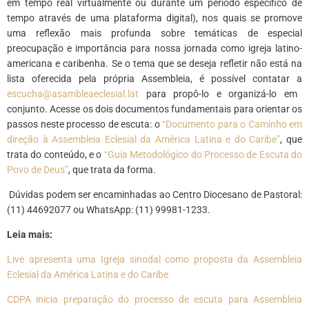
em tempo real virtualmente ou durante um período específico de
tempo através de uma plataforma digital), nos quais se promove
uma reflexão mais profunda sobre temáticas de especial
preocupação e importância para nossa jornada como igreja latino-
americana e caribenha. Se o tema que se deseja refletir não está na
lista oferecida pela própria Assembleia, é possível contatar a
escucha@asambleaeclesial.lat
para propô-lo e organizá-lo em
conjunto. Acesse os dois documentos fundamentais para orientar os
passos neste processo de escuta: o
“Documento para o Caminho em
direção à Assembleia Eclesial da América Latina e do Caribe”
, que
trata do conteúdo, e o
“Guia Metodológico do Processo de Escuta do
Povo de Deus”
, que trata da forma.
Dúvidas podem ser encaminhadas ao Centro Diocesano de Pastoral:
(11) 44692077 ou WhatsApp: (11) 99981-1233.
Leia mais:
Live apresenta uma Igreja sinodal como proposta da Assembleia
Eclesial da América Latina e do Caribe
CDPA inicia preparação do processo de escuta para Assembleia