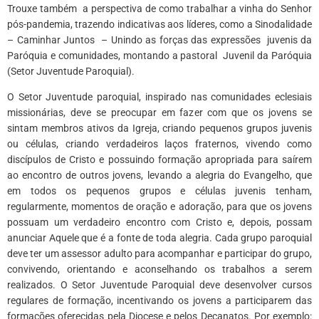
Trouxe também a perspectiva de como trabalhar a vinha do Senhor
pós-pandemia, trazendo indicativas aos líderes, como a Sinodalidade
– Caminhar Juntos – Unindo as forças das expressões juvenis da
Paróquia e comunidades, montando a pastoral Juvenil da Paróquia
(Setor Juventude Paroquial).
O Setor Juventude paroquial, inspirado nas comunidades eclesiais
missionárias, deve se preocupar em fazer com que os jovens se
sintam membros ativos da Igreja, criando pequenos grupos juvenis
ou células, criando verdadeiros laços fraternos, vivendo como
discípulos de Cristo e possuindo formação apropriada para saírem
ao encontro de outros jovens, levando a alegria do Evangelho, que
em todos os pequenos grupos e células juvenis tenham,
regularmente, momentos de oração e adoração, para que os jovens
possuam um verdadeiro encontro com Cristo e, depois, possam
anunciar Aquele que é a fonte de toda alegria. Cada grupo paroquial
deve ter um assessor adulto para acompanhar e participar do grupo,
convivendo, orientando e aconselhando os trabalhos a serem
realizados. O Setor Juventude Paroquial deve desenvolver cursos
regulares de formação, incentivando os jovens a participarem das
formações oferecidas pela Diocese e pelos Decanatos. Por exemplo: