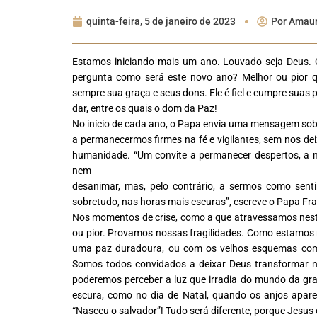
quinta-feira, 5 de janeiro de 2023
Por
Amaur
Estamos iniciando mais um ano. Louvado seja Deus.
pergunta como
será este novo ano? Melhor ou pior
sempre sua graça e seus dons. Ele é fiel e
cumpre suas p
dar, entre os quais o dom da Paz!
No início de cada ano, o Papa envia uma mensagem sob
a permanecermos firmes
na fé e vigilantes, sem nos d
humanidade. “Um convite a permanecer despertos,
a 
nem
desanimar, mas, pelo contrário, a sermos como sent
sobretudo, nas horas mais escuras”,
escreve o Papa Fra
Nos momentos de crise, como a que atravessamos nes
ou pior. Provamos nossas
fragilidades. Como estamos
uma paz duradoura, ou com os velhos esquemas com
Somos todos convidados a deixar Deus transformar no
poderemos perceber a luz que irradia do
mundo da graç
escura, como no dia de Natal, quando os anjos apar
“Nasceu o salvador”! Tudo será diferente, porque
Jesus 