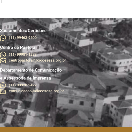
Sacramentos/Certidões
(11) 99463-9500
Centro de Pastoral
br
(11) 99981-1233
centropastoral@diocesesa.org.br
Departamento de Comunicação
e Assessoria de Imprensa
(11) 99928-9422
comunicacao@diocesesa.org.br