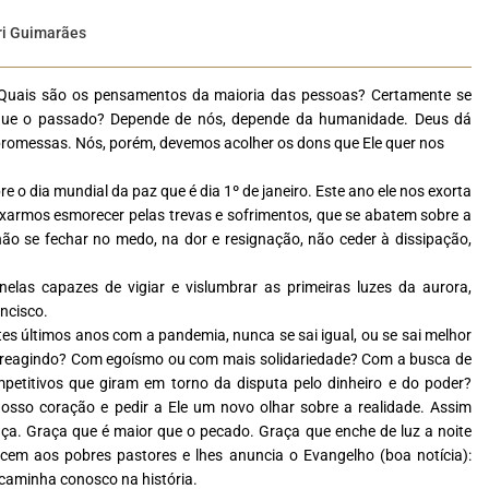
i Guimarães
 Quais são os
pensamentos da maioria das pessoas? Certamente se
 que o passado? Depende de nós,
depende da humanidade. Deus dá
romessas. Nós, porém, devemos acolher os dons que Ele quer nos
re o dia mundial da
paz que é dia 1º de janeiro. Este ano ele nos exorta
eixarmos esmorecer pelas trevas e sofrimentos,
que se abatem sobre a
não se fechar no medo, na dor e resignação, não ceder à dissipação,
inelas capazes de vigiar e
vislumbrar as primeiras luzes da aurora,
ncisco.
tes últimos anos com
a pandemia, nunca se sai igual, ou se sai melhor
 reagindo? Com egoísmo ou com mais solidariedade?
Com a busca de
petitivos
que giram em torno da disputa pelo dinheiro e do poder?
sso coração e pedir a Ele um novo olhar sobre a realidade. Assim
a. Graça que é maior que o pecado. Graça que enche de luz a noite
ecem aos pobres pastores e lhes
anuncia o Evangelho (boa notícia):
caminha conosco na história.