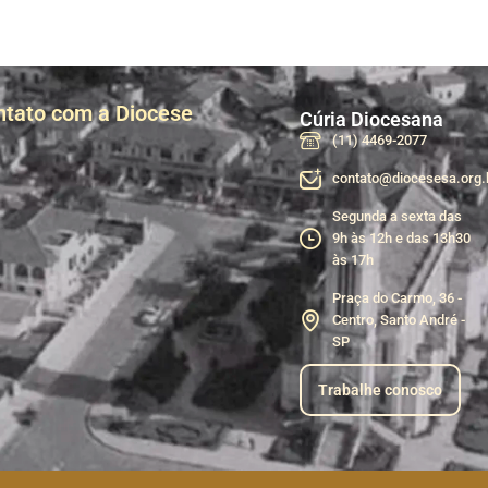
ntato com a Diocese
Cúria Diocesana
(11) 4469-2077
contato@diocesesa.org.
Segunda a sexta das
9h às 12h e das 13h30
às 17h
Praça do Carmo, 36 -
Centro, Santo André -
SP
Trabalhe conosco