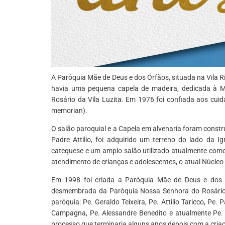
A Paróquia Mãe de Deus e dos Órfãos, situada na Vila R
havia uma pequena capela de madeira, dedicada à M
Rosário da Vila Luzita. Em 1976 foi confiada aos cu
memorian).
O salão paroquial e a Capela em alvenaria foram cons
Padre Attilio, foi adquirido um terreno do lado da I
catequese e um amplo salão utilizado atualmente com
atendimento de crianças e adolescentes, o atual Núcle
Em 1998 foi criada a Paróquia Mãe de Deus e dos Ó
desmembrada da Paróquia Nossa Senhora do Rosário
paróquia: Pe. Geraldo Teixeira, Pe. Attilio Taricco, Pe.
Campagna, Pe. Alessandre Benedito e atualmente Pe. A
processo que terminaria alguns anos depois com a cri