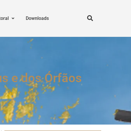
toral
Downloads
s e dos Órfãos