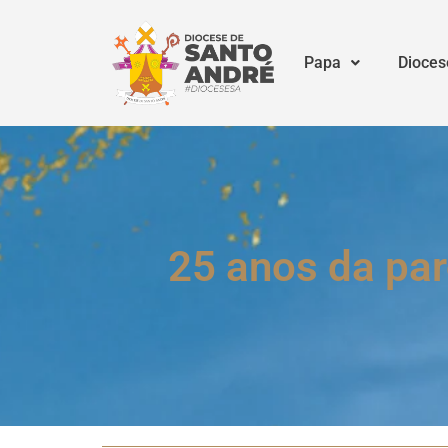
Papa
Dioces
25 anos da pa