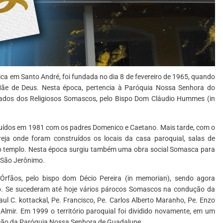
ica em Santo André, foi fundada no dia 8 de fevereiro de 1965, quando
ãe de Deus. Nesta época, pertencia à Paróquia Nossa Senhora do
idados dos Religiosos Somascos, pelo Bispo Dom Cláudio Hummes (in
truídos em 1981 com os padres Domenico e Caetano. Mais tarde, com o
greja onde foram construídos os locais da casa paroquial, salas de
o templo. Nesta época surgiu também uma obra social Somasca para
o São Jerônimo.
rfãos, pelo bispo dom Décio Pereira (in memorian), sendo agora
. Se sucederam até hoje vários párocos Somascos na condução da
 Paul C. kottackal, Pe. Francisco, Pe. Carlos Alberto Maranho, Pe. Enzo
lmir. Em 1999 o território paroquial foi dividido novamente, em um
ação da Paróquia Nossa Senhora de Guadalupe.