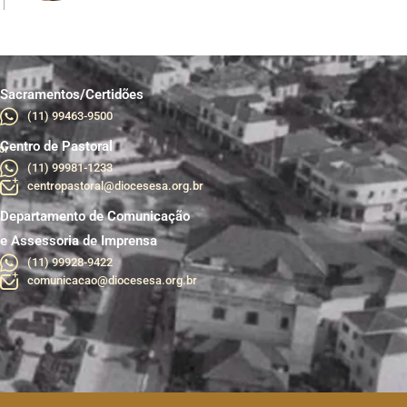
Sacramentos/Certidões
(11) 99463-9500
Centro de Pastoral
br
(11) 99981-1233
centropastoral@diocesesa.org.br
Departamento de Comunicação
e Assessoria de Imprensa
(11) 99928-9422
comunicacao@diocesesa.org.br