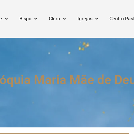
e
Bispo
Clero
Igrejas
Centro Pas
róquia Maria Mãe de Deu