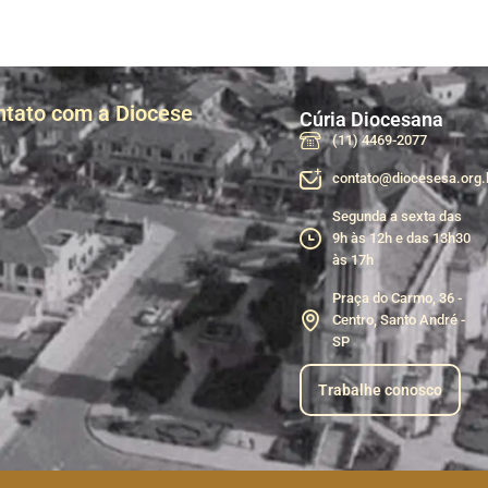
ntato com a Diocese
Cúria Diocesana
(11) 4469-2077
contato@diocesesa.org.
Segunda a sexta das
9h às 12h e das 13h30
às 17h
Praça do Carmo, 36 -
Centro, Santo André -
SP
Trabalhe conosco