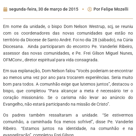
segunda-feira, 30 de março de 2015
Por
Felipe Mozelli
Em nome da unidade, o bispo Dom Nelson Westrup, scj, se reuniu
com os coordenadores das novas comunidades que estão no
território da Diocese de Santo André. Foi no dia 28 (sábado), na Cúria
Diocesana. Ainda participaram do encontro Pe. Vanderlei Ribeiro,
assessor das novas comunidades, e Pe. Frei Gilson Miguel Nunes,
OFMConv., diretor espiritual para vida consagrada.
Em sua explanação, Dom Nelson falou “Vocês poderiam se encontrar
ao menos uma vez por ano para trocarem experiências. Seria muito
bom para todos. A comunhão exige que lutemos juntos”, destacou o
bispo, que completou “Para alcançar a meta é necessário ter o
coração missionário. Se o carisma não levar ao anúncio do
Evangelho, não estará participando na missão de Cristo”.
Os padres também ressaltaram a unidade. “Se estivermos
comunhão, a caminhada fica menos sofrível”, disse Pe. Vanderlei
Ribeiro. “Estamos juntos na identidade, na comunhão e na
evangelização”, completou Frei Gilson.