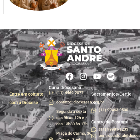
Cúria Diocesana
(11) 4469-2077
Entre em contato
Sacramentos/Certid
contato@diocesesa.org.br
com a Diocese
ões
(11) 99463-9500
Segunda a sexta
das 9h às 12h e
Centro de Pastoral
das 13h30 às 17h
(11) 99981-1233
Praça do Carmo, 36
centropastoral@dioces
- Centro, Santo