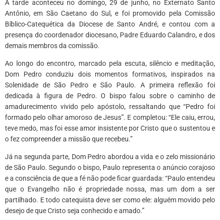
A tarde aconteceu no domingo, 29 de junho, no Externato Santo
Antônio, em São Caetano do Sul, e foi promovido pela Comissão
Bíblico-Catequética da Diocese de Santo André, e contou com a
presença do coordenador diocesano, Padre Eduardo Calandro, e dos
demais membros da comissão.
Ao longo do encontro, marcado pela escuta, silêncio e meditação,
Dom Pedro conduziu dois momentos formativos, inspirados na
Solenidade de São Pedro e São Paulo. A primeira reflexão foi
dedicada à figura de Pedro. O bispo falou sobre o caminho de
amadurecimento vivido pelo apóstolo, ressaltando que “Pedro foi
formado pelo olhar amoroso de Jesus”. E completou: “Ele caiu, errou,
teve medo, mas foi esse amor insistente por Cristo que o sustentou e
o fez compreender a missão que recebeu.”
Já na segunda parte, Dom Pedro abordou a vida e o zelo missionário
de São Paulo. Segundo o bispo, Paulo representa o anúncio corajoso
e a consciência de que a fé não pode ficar guardada: “Paulo entendeu
que o Evangelho não é propriedade nossa, mas um dom a ser
partilhado. E todo catequista deve ser como ele: alguém movido pelo
desejo de que Cristo seja conhecido e amado.”