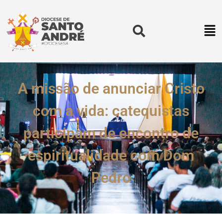
A missão de anunciar Cristo
com a vida: catequistas
participam de encontro de
espiritualidade com Dom
Pedro