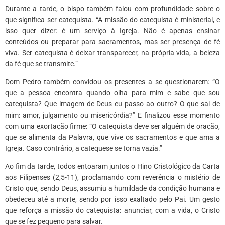
Durante a tarde, o bispo também falou com profundidade sobre o
que significa ser catequista. “A missão do catequista é ministerial, e
isso quer dizer: é um serviço à Igreja. Não é apenas ensinar
conteúdos ou preparar para sacramentos, mas ser presença de fé
viva. Ser catequista é deixar transparecer, na própria vida, a beleza
da fé que se transmite.”
Dom Pedro também convidou os presentes a se questionarem: “O
que a pessoa encontra quando olha para mim e sabe que sou
catequista? Que imagem de Deus eu passo ao outro? O que sai de
mim: amor, julgamento ou misericórdia?” E finalizou esse momento
com uma exortação firme: “O catequista deve ser alguém de oração,
que se alimenta da Palavra, que vive os sacramentos e que ama a
Igreja. Caso contrário, a catequese se torna vazia.”
Ao fim da tarde, todos entoaram juntos o Hino Cristológico da Carta
aos Filipenses (2,5-11), proclamando com reverência o mistério de
Cristo que, sendo Deus, assumiu a humildade da condição humana e
obedeceu até a morte, sendo por isso exaltado pelo Pai. Um gesto
que reforça a missão do catequista: anunciar, com a vida, o Cristo
que se fez pequeno para salvar.