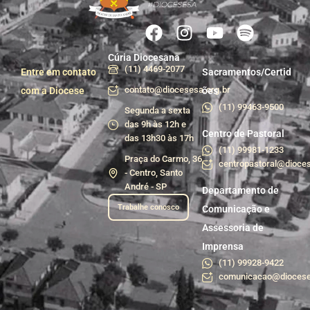
Cúria Diocesana
(11) 4469-2077
Entre em contato
Sacramentos/Certid
contato@diocesesa.org.br
com a Diocese
ões
(11) 99463-9500
Segunda a sexta
das 9h às 12h e
Centro de Pastoral
das 13h30 às 17h
(11) 99981-1233
Praça do Carmo, 36
centropastoral@dioces
- Centro, Santo
André - SP
Departamento de
Trabalhe conosco
Comunicação e
Assessoria de
Imprensa
(11) 99928-9422
comunicacao@diocese