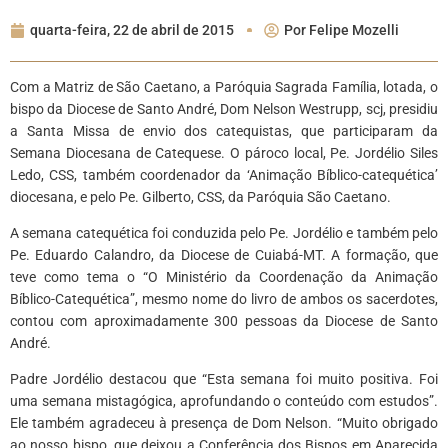
quarta-feira, 22 de abril de 2015
Por
Felipe Mozelli
Com a Matriz de São Caetano, a Paróquia Sagrada Família, lotada, o
bispo da Diocese de Santo André, Dom Nelson Westrupp, scj, presidiu
a Santa Missa de envio dos catequistas, que participaram da
Semana Diocesana de Catequese. O pároco local, Pe. Jordélio Siles
Ledo, CSS, também coordenador da ‘Animação Bíblico-catequética’
diocesana, e pelo Pe. Gilberto, CSS, da Paróquia São Caetano.
A semana catequética foi conduzida pelo Pe. Jordélio e também pelo
Pe. Eduardo Calandro, da Diocese de Cuiabá-MT. A formação, que
teve como tema o “O Ministério da Coordenação da Animação
Bíblico-Catequética”, mesmo nome do livro de ambos os sacerdotes,
contou com aproximadamente 300 pessoas da Diocese de Santo
André.
Padre Jordélio destacou que “Esta semana foi muito positiva. Foi
uma semana mistagógica, aprofundando o conteúdo com estudos”.
Ele também agradeceu à presença de Dom Nelson. “Muito obrigado
ao nosso bispo, que deixou a Conferência dos Bispos em Aparecida