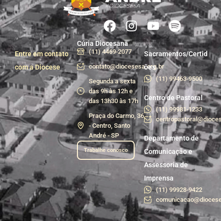
Cúria Diocesana
(11) 4469-2077
Entre em contato
Sacramentos/Certid
contato@diocesesa.org.br
com a Diocese
ões
(11) 99463-9500
Segunda a sexta
das 9h às 12h e
Centro de Pastoral
das 13h30 às 17h
(11) 99981-1233
Praça do Carmo, 36
centropastoral@dioces
- Centro, Santo
André - SP
Departamento de
Trabalhe conosco
Comunicação e
Assessoria de
Imprensa
(11) 99928-9422
comunicacao@diocese