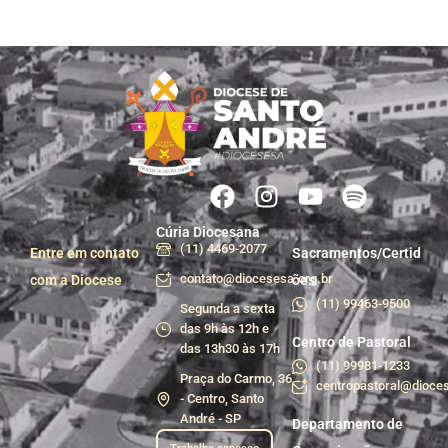
Cúria Diocesana
(11) 4469-2077
Entre em contato
Sacramentos/Certid
contato@diocesesa.org.br
com a Diocese
ões
(11) 99463-9500
Segunda a sexta
das 9h às 12h e
Centro de Pastoral
das 13h30 às 17h
(11) 99981-1233
Praça do Carmo, 36
centropastoral@dioces
- Centro, Santo
André - SP
Departamento de