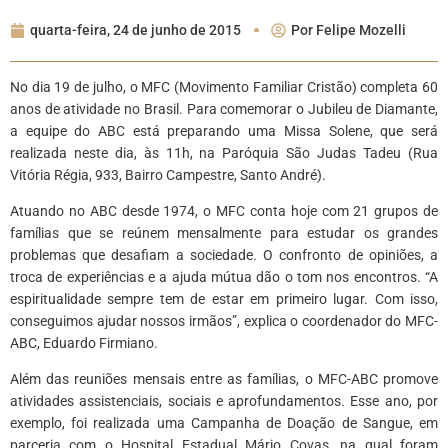
quarta-feira, 24 de junho de 2015
Por
Felipe Mozelli
No dia 19 de julho, o MFC (Movimento Familiar Cristão) completa 60
anos de atividade no Brasil. Para comemorar o Jubileu de Diamante,
a equipe do ABC está preparando uma Missa Solene, que será
realizada neste dia, às 11h, na Paróquia São Judas Tadeu (Rua
Vitória Régia, 933, Bairro Campestre, Santo André).
Atuando no ABC desde 1974, o MFC conta hoje com 21 grupos de
famílias que se reúnem mensalmente para estudar os grandes
problemas que desafiam a sociedade. O confronto de opiniões, a
troca de experiências e a ajuda mútua dão o tom nos encontros. “A
espiritualidade sempre tem de estar em primeiro lugar. Com isso,
conseguimos ajudar nossos irmãos”, explica o coordenador do MFC-
ABC, Eduardo Firmiano.
Além das reuniões mensais entre as famílias, o MFC-ABC promove
atividades assistenciais, sociais e aprofundamentos. Esse ano, por
exemplo, foi realizada uma Campanha de Doação de Sangue, em
parceria com o Hospital Estadual Mário Covas, na qual foram