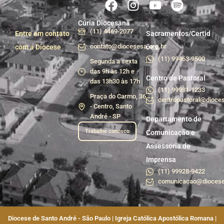
Cúria Diocesana
(11) 4469-2077
Entre em contato
Sacramentos/Certid
contato@diocesesa.org.br
com a Diocese
ões
(11) 99463-9500
Segunda a sexta
das 9h às 12h e
Centro de Pastoral
das 13h30 às 17h
(11) 99981-1233
Praça do Carmo, 36
centropastoral@dioces
- Centro, Santo
André - SP
Departamento de
Trabalhe conosco
Comunicação e
Assessoria de
Imprensa
(11) 99928-9422
comunicacao@diocese
Diocese de Santo André - São Paulo | Igreja Católica Apostólica Romana |