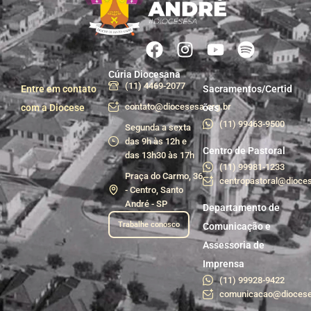
Cúria Diocesana
(11) 4469-2077
Entre em contato
Sacramentos/Certid
contato@diocesesa.org.br
com a Diocese
ões
(11) 99463-9500
Segunda a sexta
das 9h às 12h e
Centro de Pastoral
das 13h30 às 17h
(11) 99981-1233
Praça do Carmo, 36
centropastoral@dioces
- Centro, Santo
André - SP
Departamento de
Trabalhe conosco
Comunicação e
Assessoria de
Imprensa
(11) 99928-9422
comunicacao@diocese