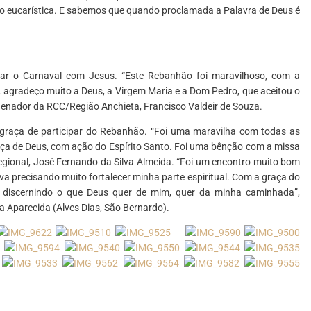
ão eucarística. E sabemos que quando proclamada a Palavra de Deus é
ssar o Carnaval com Jesus. “Este Rebanhão foi maravilhoso, com a
, agradeço muito a Deus, a Virgem Maria e a Dom Pedro, que aceitou o
denador da RCC/Região Anchieta, Francisco Valdeir de Souza.
graça de participar do Rebanhão. “Foi uma maravilha com todas as
aça de Deus, com ação do Espírito Santo. Foi uma bênção com a missa
regional, José Fernando da Silva Almeida. “Foi um encontro muito bom
 precisando muito fortalecer minha parte espiritual. Com a graça do
e discernindo o que Deus quer de mim, quer da minha caminhada”,
 Aparecida (Alves Dias, São Bernardo).