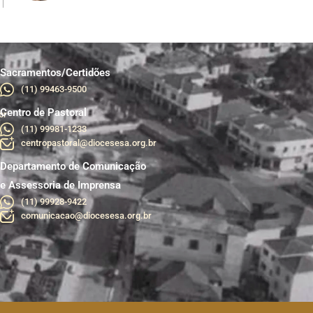
Sacramentos/Certidões
(11) 99463-9500
Centro de Pastoral
br
(11) 99981-1233
centropastoral@diocesesa.org.br
Departamento de Comunicação
e Assessoria de Imprensa
(11) 99928-9422
comunicacao@diocesesa.org.br