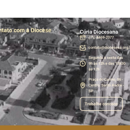
ntato com a Diocese
Cúria Diocesana
(11) 4469-2077
contato@diocesesa.org.
Segunda a sexta das
9h às 12h e das 13h30
às 17h
Praça do Carmo, 36 -
Centro, Santo André -
SP
Trabalhe conosco