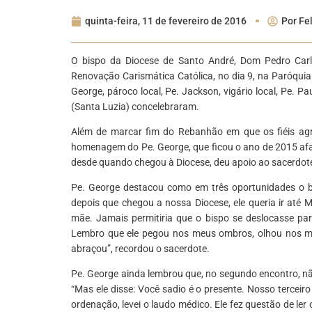
quinta-feira, 11 de fevereiro de 2016
Por
Fe
O bispo da Diocese de Santo André, Dom Pedro Carlo
Renovação Carismática Católica, no dia 9, na Paróqui
George, pároco local, Pe. Jackson, vigário local, Pe. P
(Santa Luzia) concelebraram.
Além de marcar fim do Rebanhão em que os fiéis ag
homenagem do Pe. George, que ficou o ano de 2015 afa
desde quando chegou à Diocese, deu apoio ao sacerdot
Pe. George destacou como em três oportunidades o bi
depois que chegou a nossa Diocese, ele queria ir até 
mãe. Jamais permitiria que o bispo se deslocasse pa
Lembro que ele pegou nos meus ombros, olhou nos meus
abraçou”, recordou o sacerdote.
Pe. George ainda lembrou que, no segundo encontro, nã
“Mas ele disse: Você sadio é o presente. Nosso terceir
ordenação, levei o laudo médico. Ele fez questão de le