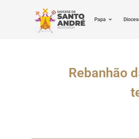
Papa
Dioces
Rebanhão da
t