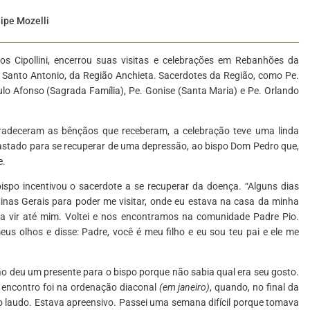
lipe Mozelli
s Cipollini, encerrou suas visitas e celebrações em Rebanhões da
a Santo Antonio, da Região Anchieta. Sacerdotes da Região, como Pe.
aulo Afonso (Sagrada Família), Pe. Gonise (Santa Maria) e Pe. Orlando
radeceram as bênçãos que receberam, a celebração teve uma linda
stado para se recuperar de uma depressão, ao bispo Dom Pedro que,
e.
spo incentivou o sacerdote a se recuperar da doença. “Alguns dias
Minas Gerais para poder me visitar, onde eu estava na casa da minha
ra vir até mim. Voltei e nos encontramos na comunidade Padre Pio.
 olhos e disse: Padre, você é meu filho e eu sou teu pai e ele me
o deu um presente para o bispo porque não sabia qual era seu gosto.
o encontro foi na ordenação diaconal
(em janeiro)
, quando, no final da
r o laudo. Estava apreensivo. Passei uma semana difícil porque tomava