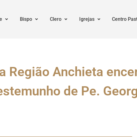
e
Bispo
Clero
Igrejas
Centro Pas
 Região Anchieta ence
estemunho de Pe. Geor