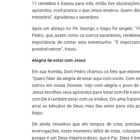
11 remédios e baixou para três, então tive alucinações.
apóstolos, você pratica o que Jesus ensinou. Quero d
ministério”, agradeceu o sacerdote.
Após um abraço no Pe. George, o bispo foi singelo. “F
Pedro, que, assim como os outros sacerdotes, receber
importância de contar este testemunho. “É importan
possível vencer”, frisou.
Alegria de estar com Jesus
Em sua homilia, Dom Pedro chamou os fiéis que estive
“Quero falar da alegria de estar aqui com vocês. Com e
outros em nossa Diocese. Vejo com alegria o povo de
Jesus escolheu seus apóstolos para estar com Ele e en
com Ele é também estar com os irmãos. Em uma fraternid
atrai as bênçãos de Deus, mas Seu amor para nós por
bispo.
Ele ainda ressaltou que em tempos de crise, preci
interrogações, neste momento difícil de crise, coloc
porque é um Deus misericordioso, que é Pai. Deus é b