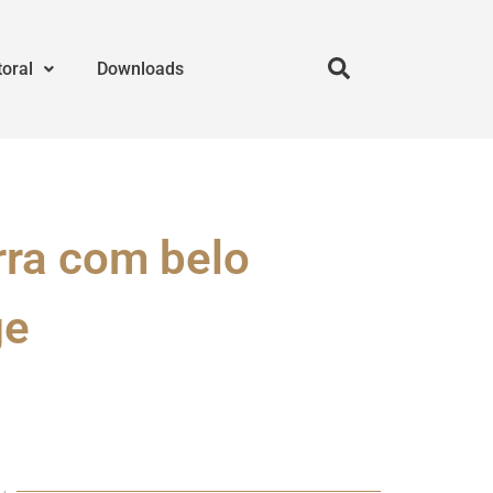
toral
Downloads
rra com belo
ge