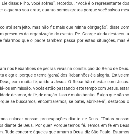
 Ele disse: Filho, você sofreu”, recordou. “Você é o representante dos
izer o quanto sou grato, quanto somos gratos porque você salvou meu
ico até sem jeito, mas não fiz mais que minha obrigação”, disse Dom
am presentes da organização do evento. Pe. George ainda destacou a
te falarmos que o padre também passa por estas situações, mas é
ram nos Rebanhões de pedras vivas na construção do Reino de Deus.
sta alegria, porque o tema
(geral)
dos Rebanhões é a alegria. Estive em
 Deus, com muita fé, unido a Jesus. O Rebanhão é estar com Jesus.
viá-los em missão. Vocês estão passando este tempo com Jesus, estar
ade de amor, de fé, de oração. Isso é muito bonito. É algo que não só
que se buscamos, encontraremos, se bater, abrir-se-á”, destacou o
samos colocar nossas preocupações diante de Deus. “Todas nossas
amos diante de Deus. Por quê? Porque temos fé. Temos em fé em Deus
om. Tudo concorre àqueles que amam a Deus, diz São Paulo. Estamos