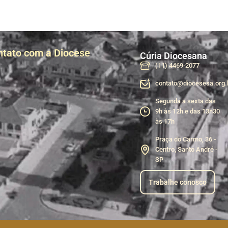
ntato com a Diocese
Cúria Diocesana
(11) 4469-2077
contato@diocesesa.org.
Segunda a sexta das
9h às 12h e das 13h30
às 17h
Praça do Carmo, 36 -
Centro, Santo André -
SP
Trabalhe conosco