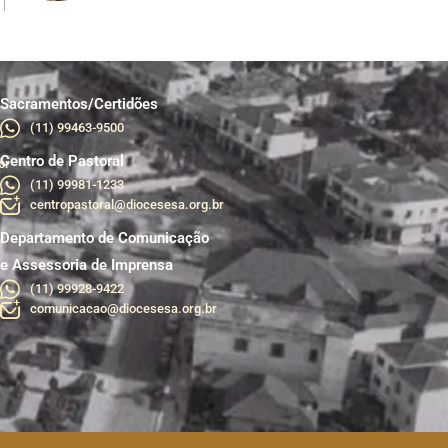
Sacramentos/Certidões
(11) 99463-9500
Centro de Pastoral
br
(11) 99981-1233
centropastoral@diocesesa.org.br
Departamento de Comunicação
e Assessoria de Imprensa
(11) 99928-9422
comunicacao@diocesesa.org.br