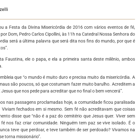
zelli
ou a Festa da Divina Misericórdia de 2016 com vários eventos de fé,
por Dom, Pedro Carlos Cipollini, às 11h na Catedral Nossa Senhora do
órdia será a última palavra que será dita nos fins do mundo, por que é
os”.
Faustina, ele o papa, e ela a primeira santa deste milênio, ambos
a.
leia que “o mundo é muito duro e precisa muito da misericórdia. A
 maus são poucos, só que costumam fazer muito barulho. Acreditem a
esus que nos pede para acreditar que no final o bem vencerá”.
mos nas passagens proclamadas hoje, a comunidade ficou paralisada
. Viviam fechados em si mesmo. Sem fé não acreditavam que coisas
ento disse que “não é a paz do cemitério que Jesus quer. Viver sem
 fé nos faz criar comunidade. Ninguém tem paz se vive isolado. É o
 nunca teve que perdoar, e teve também de ser perdoado? Vivamos na
se torna missionário”.