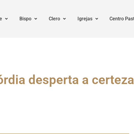
e
Bispo
Clero
Igrejas
Centro Pas
órdia desperta a certeza