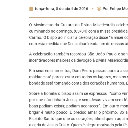
terça-feira, 5 de abril de 2016
Por
Felipe Mo
O Movimento da Cultura da Divina Misericórdia celebr
culminando no domingo, (03/04) com a missa presidida 
Carmo. O bispo ao iniciar a celebração disse “a miseric
com esta medida que Deus olhará cada um de nossos at
A celebração também recordou São João Paulo e santa 
incentivadores maiores da devoção à Divina Misericórdi
Em seus ensinamentos, Dom Pedro passou para a assemb
maldade até parece estar em todos os lugares, mas os
bondade está tomando conta dos corações humanos. É J
Sobre a homilia o bispo assim se expressou: “como vi
por que não tinham Jesus, e sem Jesus viviam sem fé
boas podiam existir, podiam acontecer”. Em outro mom
brigar é muito pouco. É preciso amar o próximo. Só a
Espírito Santo que une os corações, afinal quem aqui
alegria de Jesus Cristo. Quem é alegre motivado pela fé 