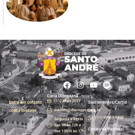
Cúria Diocesana
(11) 4469-2077
Entre em contato
Sacramentos/Certid
contato@diocesesa.org.br
com a Diocese
ões
(11) 99463-9500
Segunda a sexta
das 9h às 12h e
Centro de Pastoral
das 13h30 às 17h