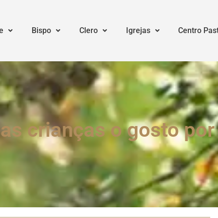
e
Bispo
Clero
Igrejas
Centro Pas
s crianças o gosto por 