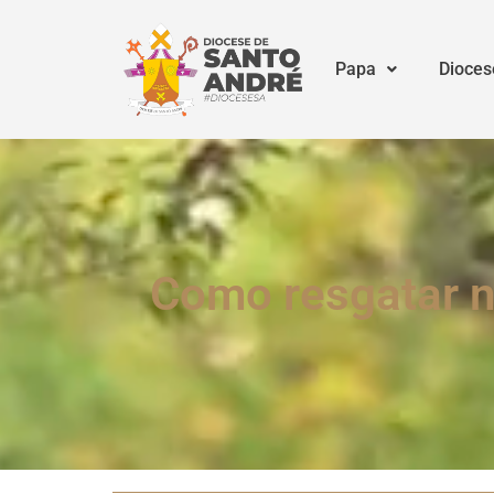
Papa
Dioces
Como resgatar na