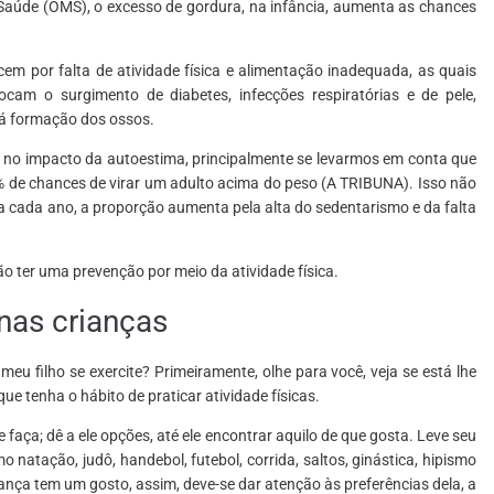
aúde (OMS), o excesso de gordura, na infância, aumenta as chances
 por falta de atividade física e alimentação inadequada, as quais
ocam o surgimento de diabetes, infecções respiratórias e de pele,
má formação dos ossos.
á no impacto da autoestima, principalmente se levarmos em conta que
% de chances de virar um adulto acima do peso (A TRIBUNA). Isso não
 a cada ano, a proporção aumenta pela alta do sedentarismo e da falta
 ter uma prevenção por meio da atividade física.
 nas crianças
u filho se exercite? Primeiramente, olhe para você, veja se está lhe
e tenha o hábito de praticar atividade físicas.
faça; dê a ele opções, até ele encontrar aquilo de que gosta. Leve seu
 natação, judô, handebol, futebol, corrida, saltos, ginástica, hipismo
iança tem um gosto, assim, deve-se dar atenção às preferências dela, a