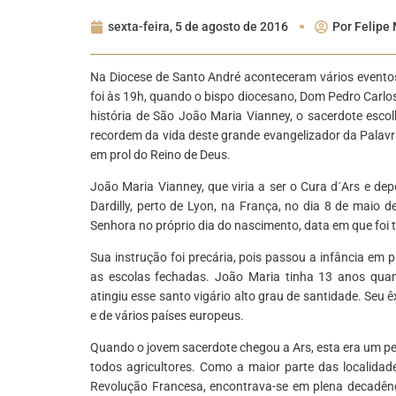
sexta-feira, 5 de agosto de 2016
Por
Felipe 
Na Diocese de Santo André aconteceram vários eventos
foi às 19h, quando o bispo diocesano, Dom Pedro Carlos 
história de São João Maria Vianney, o sacerdote esco
recordem da vida deste grande evangelizador da Palavr
em prol do Reino de Deus.
João Maria Vianney, que viria a ser o Cura d´Ars e dep
Dardilly, perto de Lyon, na França, no dia 8 de maio 
Senhora no próprio dia do nascimento, data em que foi
Sua instrução foi precária, pois passou a infância em
as escolas fechadas. João Maria tinha 13 anos qua
atingiu esse santo vigário alto grau de santidade. Seu ê
e de vários países europeus.
Quando o jovem sacerdote chegou a Ars, esta era um p
todos agricultores. Como a maior parte das localidad
Revolução Francesa, encontrava-se em plena decadênci