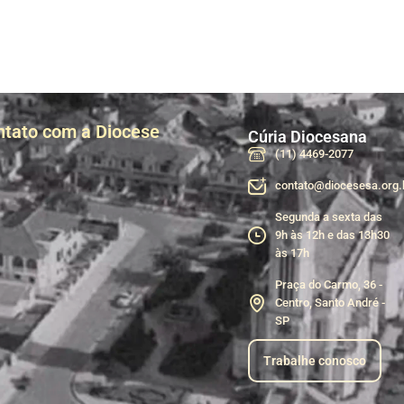
ntato com a Diocese
Cúria Diocesana
(11) 4469-2077
contato@diocesesa.org.
Segunda a sexta das
9h às 12h e das 13h30
às 17h
Praça do Carmo, 36 -
Centro, Santo André -
SP
Trabalhe conosco