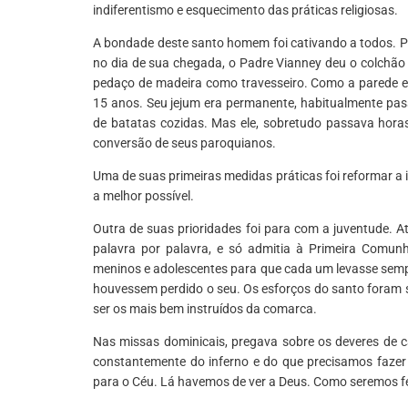
indiferentismo e esquecimento das práticas religiosas.
A bondade deste santo homem foi cativando a todos. Prim
no dia de sua chegada, o Padre Vianney deu o colchão
pedaço de madeira como travesseiro. Como a parede e 
15 anos. Seu jejum era permanente, habitualmente pas
de batatas cozidas. Mas ele, sobretudo passava hora
conversão de seus paroquianos.
Uma de suas primeiras medidas práticas foi reformar a 
a melhor possível.
Outra de suas prioridades foi para com a juventude. At
palavra por palavra, e só admitia à Primeira Comu
meninos e adolescentes para que cada um levasse sempr
houvessem perdido o seu. Os esforços do santo foram 
ser os mais bem instruídos da comarca.
Nas missas dominicais, pregava sobre os deveres de 
constantemente do inferno e do que precisamos fazer 
para o Céu. Lá havemos de ver a Deus. Como seremos fe