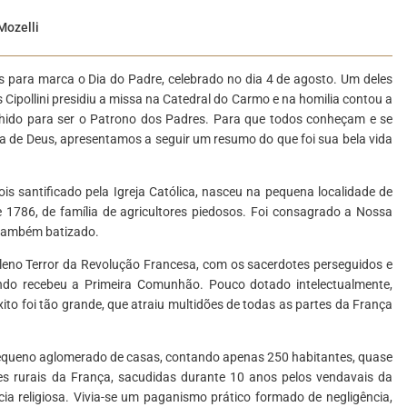
Mozelli
 para marca o Dia do Padre, celebrado no dia 4 de agosto. Um deles
Cipollini presidiu a missa na Catedral do Carmo e na homilia contou a
lhido para ser o Patrono dos Padres. Para que todos conheçam e se
a de Deus, apresentamos a seguir um resumo do que foi sua bela vida
ois santificado pela Igreja Católica, nasceu na pequena localidade de
de 1786, de família de agricultores piedosos. Foi consagrado a Nossa
 também batizado.
 pleno Terror da Revolução Francesa, com os sacerdotes perseguidos e
ndo recebeu a Primeira Comunhão. Pouco dotado intelectualmente,
xito foi tão grande, que atraiu multidões de todas as partes da França
equeno aglomerado de casas, contando apenas 250 habitantes, quase
es rurais da França, sacudidas durante 10 anos pelos vendavais da
a religiosa. Vivia-se um paganismo prático formado de negligência,