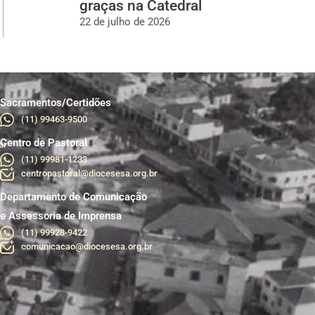
graças na Catedral
22 de julho de 2026
Sacramentos/Certidões
(11) 99463-9500
Centro de Pastoral
br
(11) 99981-1233
centropastoral@diocesesa.org.br
Departamento de Comunicação
e Assessoria de Imprensa
(11) 99928-9422
comunicacao@diocesesa.org.br