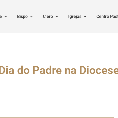
e
Bispo
Clero
Igrejas
Centro Pas
Dia do Padre na Dioces