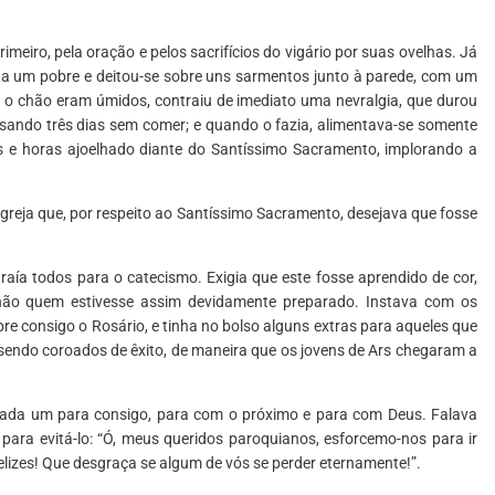
eiro, pela oração e pelos sacrifícios do vigário por suas ovelhas. Já
 a um pobre e deitou-se sobre uns sarmentos junto à parede, com um
o chão eram úmidos, contraiu de imediato uma nevralgia, que durou
sando três dias sem comer; e quando o fazia, alimentava-se somente
s e horas ajoelhado diante do Santíssimo Sacramento, implorando a
igreja que, por respeito ao Santíssimo Sacramento, desejava que fosse
raía todos para o catecismo. Exigia que este fosse aprendido de cor,
nhão quem estivesse assim devidamente preparado. Instava com os
e consigo o Rosário, e tinha no bolso alguns extras para aqueles que
sendo coroados de êxito, de maneira que os jovens de Ars chegaram a
cada um para consigo, para com o próximo e para com Deus. Falava
para evitá-lo: “Ó, meus queridos paroquianos, esforcemo-nos para ir
lizes! Que desgraça se algum de vós se perder eternamente!”.