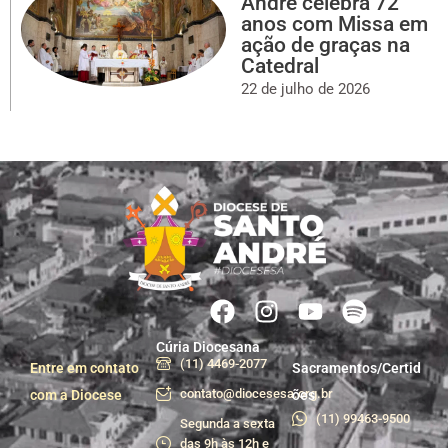
André celebra 72
anos com Missa em
ação de graças na
Catedral
22 de julho de 2026
Cúria Diocesana
(11) 4469-2077
Entre em contato
Sacramentos/Certid
contato@diocesesa.org.br
com a Diocese
ões
(11) 99463-9500
Segunda a sexta
das 9h às 12h e