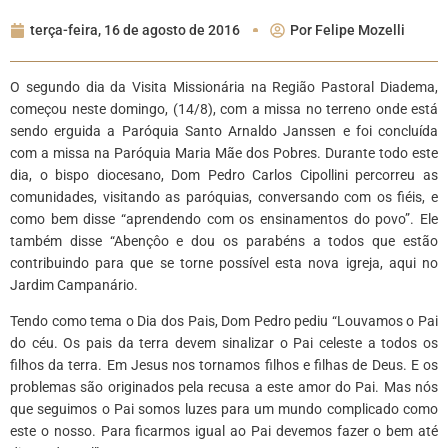
terça-feira, 16 de agosto de 2016
Por
Felipe Mozelli
O segundo dia da Visita Missionária na Região Pastoral Diadema,
começou neste domingo, (14/8), com a missa no terreno onde está
sendo erguida a Paróquia Santo Arnaldo Janssen e foi concluída
com a missa na Paróquia Maria Mãe dos Pobres. Durante todo este
dia, o bispo diocesano, Dom Pedro Carlos Cipollini percorreu as
comunidades, visitando as paróquias, conversando com os fiéis, e
como bem disse “aprendendo com os ensinamentos do povo”. Ele
também disse “Abençôo e dou os parabéns a todos que estão
contribuindo para que se torne possível esta nova igreja, aqui no
Jardim Campanário.
Tendo como tema o Dia dos Pais, Dom Pedro pediu “Louvamos o Pai
do céu. Os pais da terra devem sinalizar o Pai celeste a todos os
filhos da terra. Em Jesus nos tornamos filhos e filhas de Deus. E os
problemas são originados pela recusa a este amor do Pai. Mas nós
que seguimos o Pai somos luzes para um mundo complicado como
este o nosso. Para ficarmos igual ao Pai devemos fazer o bem até