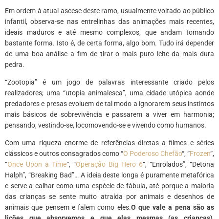
Em ordem à atual ascese deste ramo, usualmente voltado ao público
infantil, observa-se nas entrelinhas das animações mais recentes,
ideais maduros e até mesmo complexos, que andam tomando
bastante forma. Isto é, de certa forma, algo bom. Tudo irá depender
de uma boa análise a fim de tirar o mais puro leite da mais dura
pedra.
“Zootopia” é um jogo de palavras interessante criado pelos
realizadores; uma “utopia animalesca”, uma cidade utópica aonde
predadores e presas evoluem de tal modo a ignorarem seus instintos
mais básicos de sobrevivência e passarem a viver em harmonia;
pensando, vestindo-se, locomovendo-se e vivendo como humanos.
Com uma riqueza enorme de referências diretas a filmes e séries
clássicos e outros consagrados como “
O Poderoso Chefão
“, “
Frozen
“,
“
Once Upon a Time
“, “
Operação Big Hero 6
“, “Enrolados”, “Detona
Halph”, “Breaking Bad”… A ideia deste longa é puramente metafórica
e serve a calhar como uma espécie de fábula, até porque a maioria
das crianças se sente muito atraída por animais e desenhos de
animais que pensem e falem como eles.
O que vale a pena são as
lições que absorvemos e que elas mesmas (as crianças),