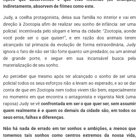
indiretamente, absorvem de filmes como este.
Judy, a coelha protagonista, deixa sua família no interior e vai em
direção à Zootopia afim de realizar seu sonho de infância: ser uma
policial. Incentivada pelo
slogam
e lema da cidade: “Zootopia, aonde
você pode ser o que quiser!”, e em razão dos animais terem
alcançado tal primazia da evolução de forma extraordinária, Judy
ignora o fato de não ser tão forte quanto um predador, ou um animal
de grande porte, e segue em sua incansável busca pela
materialização de seu sonho.
Ao perceber que mesmo após ter alcançado o sonho de ser uma
policial todos os seus esforços não a levam ao esperado, e ao se dar
conta de que em Zootopia nem todos vivem tão bem, especialmente
no momento em que encontra o antagonista e vigarista Nick (uma
raposa) Judy se vê
confrontada em ser o que quer ser, sem assumir
quem realmente é e quem os demais da cidade são, em todos os
seus erros, falhas e diferenças.
Não há nada de errado em ter sonhos e ambições, a menos que
tomemos tais sonhos como centros extremos da nossa vida,