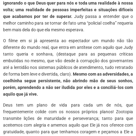
ignorando o que Deus quer para nós e toda uma realidade à nossa
volta; uma realidade de pessoas imperfeitas e situações difíceis
que acabamos por ter de superar.
Judy passa a entender que o
melhor caminho para se tornar de fato uma “policial coelha” requeria
bem mais dela do que ela mesmo esperava.
O filme em si já apresenta ao espectador um mundo não tão
diferente do mundo real, que entra em antítese com aquilo que Judy
tanto queria e sonhava, (destaque para as pequenas críticas
embutidas no mesmo, que vão desde à corrupção dos governantes
até a lentidão nos sistemas públicos de atendimento, tudo retratado
de forma bem leve e divertida, claro).
Mesmo com as adversidades, a
coelhinha segue persistente, não abrindo mão de seus sonhos,
porém, aprendendo a não ser iludida por eles e a conciliá-los com
aquilo que já vive.
Deus tem um plano de vida para cada um de nós, que
frequentemente colide com os nossos próprios planos! Zootopia
transmite lições de maturidade e perseverança; tanto para que
aceitemos com alegria e amemos aquilo que Ele já nos oferece com
gratuidade, quanto para que tenhamos coragem e peçamos a Ele a