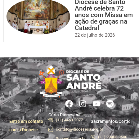
Diocese de Santo
André celebra 72
anos com Missa em
ação de graças na
Catedral
22 de julho de 2026
Cúria Diocesana
(11) 4469-2077
Entre em contato
Sacramentos/Certid
contato@diocesesa.org.br
com a Diocese
ões
(11) 99463-9500
Segunda a sexta