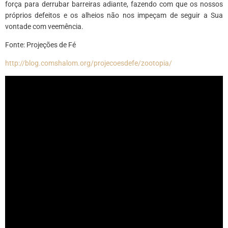
força para derrubar barreiras adiante, fazendo com que os nossos
próprios defeitos e os alheios não nos impeçam de seguir a Sua
vontade com veemência.
Fonte: Projeções de Fé
http://blog.comshalom.org/projecoesdefe/zootopia/