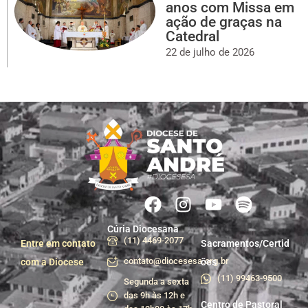
anos com Missa em
ação de graças na
Catedral
22 de julho de 2026
Cúria Diocesana
(11) 4469-2077
Entre em contato
Sacramentos/Certid
contato@diocesesa.org.br
com a Diocese
ões
(11) 99463-9500
Segunda a sexta
das 9h às 12h e
Centro de Pastoral