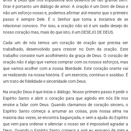
Orar é portanto um diálogo de amor. A oração é um Dom de Deus e
não um esforço nosso e, podemos afirmar até mesmo que o primeiro
passo é sempre Dele. É o Senhor que toma a iniciativa de se
relacionar conosco. Por isso, a oração não só é um sadio desejo do
nosso coração mas, mais do que isto, é um DESEJO DE DEUS.
Cada um de nós temos um coração de oração que precisa ser
trabalhado, desenvolvido para crescer no Dom da oração. Este
trabalho consiste num acolhimento da graça de Deus. O coração de
oração não é algo que vamos comprar com os nossos esforços, mas
que vamos acolher com a nossa liberdade. Este coração orante vai
se realizando na nossa história. É um exercício, contínuo e assíduo. É
um trato de fidelidade e sinceridade com Deus.
Na oração Deus é que inicia o diálogo. Nosso primeiro passo é pedir o
Espírito Santo e abrir o coração para que agindo em nós Ele nos
ensine a falar com Deus. Quando clamamos de coração sincero, o
Espírito Santo começa a arrumar as coisas, pois nossa alma na
maioria das vezes, se encontra bagunçada, e sem a ajuda do Espírito
que vem para ordenar e silenciar o nosso ser é impossível agradar a
Deus. Quando o Espírito Santo começa a agir eu esqueço de mim e