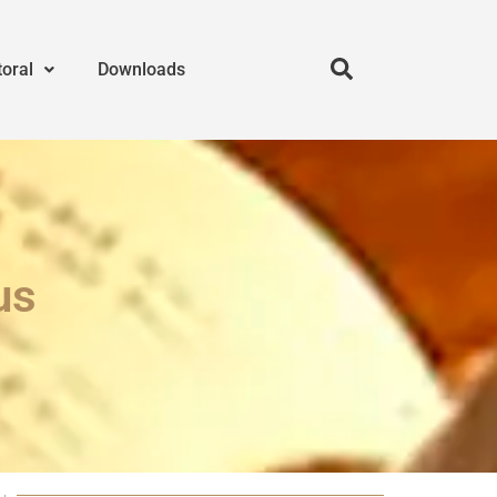
toral
Downloads
us