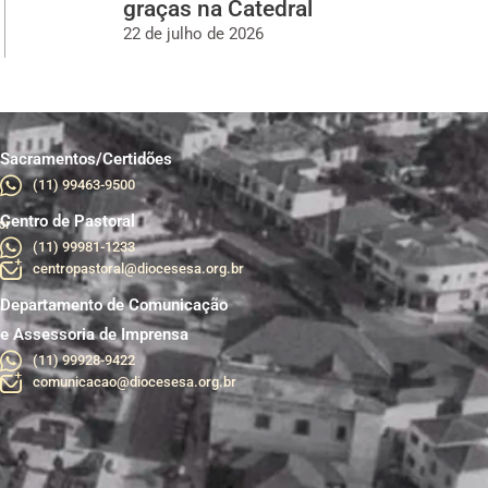
graças na Catedral
22 de julho de 2026
Sacramentos/Certidões
(11) 99463-9500
Centro de Pastoral
br
(11) 99981-1233
centropastoral@diocesesa.org.br
Departamento de Comunicação
e Assessoria de Imprensa
(11) 99928-9422
comunicacao@diocesesa.org.br