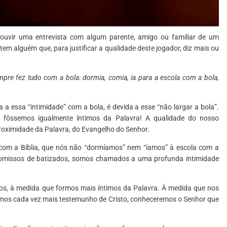
u ouvir uma entrevista com algum parente, amigo ou familiar de um
tem alguém que, para justificar a qualidade deste jogador, diz mais ou
mpre fez tudo com a bola: dormia, comia, ia para a escola com a bola,
a a essa “intimidade” com a bola, é devida a esse “não largar a bola”.
m fôssemos igualmente íntimos da Palavra! A qualidade do nosso
proximidade da Palavra, do Evangelho do Senhor.
 com a Bíblia, que nós não “dormíamos” nem “íamos” à escola com a
promissos de batizados, somos chamados a uma profunda intimidade
cos, à medida que formos mais íntimos da Palavra. À medida que nos
emos cada vez mais testemunho de Cristo, conheceremos o Senhor que