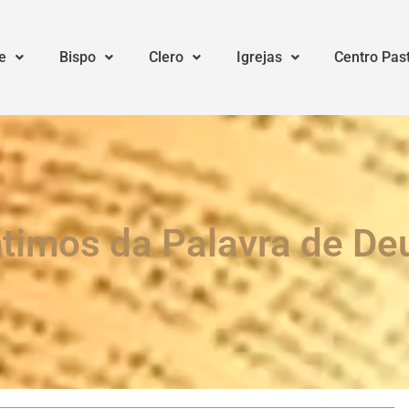
e
Bispo
Clero
Igrejas
Centro Pas
ntimos da Palavra de De