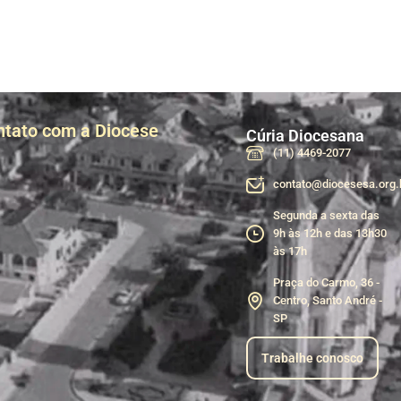
ntato com a Diocese
Cúria Diocesana
(11) 4469-2077
contato@diocesesa.org.
Segunda a sexta das
9h às 12h e das 13h30
às 17h
Praça do Carmo, 36 -
Centro, Santo André -
SP
Trabalhe conosco