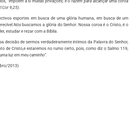
ios,
“impõem a si muitas privações; e o fazem para alcançar uma coroa
(1Cor 9,25).
pectivos esportes em busca de uma glória humana, em busca de um
ecível.Nós buscamos a glória do Senhor. Nossa coroa é o Cristo, é o
r, estudar e rezar com a Bíblia.
 decisão de sermos verdadeiramente íntimos da Palavra do Senhor,
 de Cristo,e estaremos no rumo certo, pois, como diz o Salmo 119,
 uma luz em meu caminho”.
mbro/2013)