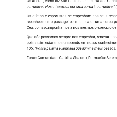
Os atletas, como diz São Paulo na sua carta aos Corínt
corruptível. Nós o fazemos por uma coroa incorruptível” 
Os atletas e esportistas se empenham nos seus res
reconhecimento passageiro, em busca de uma coroa per
Céu, por isso,imponhamos a nós mesmos o exercício de le
Que nós possamos sempre nos empenhar, renovar nossa
pois assim estaremos crescendo em nosso conhecimento
105:
“Vossa palavra é lâmpada que ilumina meus passos,
Fonte: Comunidade Católica Shalom ( Formação: Sete