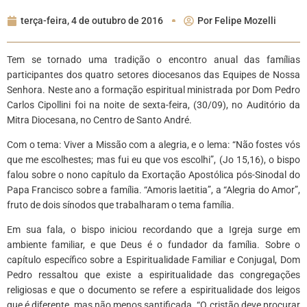
terça-feira, 4 de outubro de 2016
Por
Felipe Mozelli
Tem se tornado uma tradição o encontro anual das famílias
participantes dos quatro setores diocesanos das Equipes de Nossa
Senhora. Neste ano a formação espiritual ministrada por Dom Pedro
Carlos Cipollini foi na noite de sexta-feira, (30/09), no Auditório da
Mitra Diocesana, no Centro de Santo André.
Com o tema: Viver a Missão com a alegria, e o lema: “Não fostes vós
que me escolhestes; mas fui eu que vos escolhi”, (Jo 15,16), o bispo
falou sobre o nono capítulo da Exortação Apostólica pós-Sinodal do
Papa Francisco sobre a família. “Amoris laetitia”, a “Alegria do Amor”,
fruto de dois sínodos que trabalharam o tema família.
Em sua fala, o bispo iniciou recordando que a Igreja surge em
ambiente familiar, e que Deus é o fundador da família. Sobre o
capítulo específico sobre a Espiritualidade Familiar e Conjugal, Dom
Pedro ressaltou que existe a espiritualidade das congregações
religiosas e que o documento se refere a espiritualidade dos leigos
que é diferente, mas não menos santificada. “O cristão deve procurar