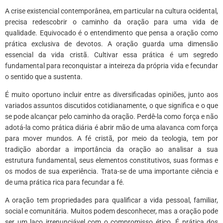
A crise existencial contemporânea, em particular na cultura ocidental,
precisa redescobrir o caminho da oração para uma vida de
qualidade. Equivocado é o entendimento que pensa a oração como
prática exclusiva de devotos. A oração guarda uma dimensão
essencial da vida cristã. Cultivar essa prática é um segredo
fundamental para reconquistar a inteireza da própria vida e fecundar
o sentido que a sustenta.
É muito oportuno incluir entre as diversificadas opiniões, junto aos
variados assuntos discutidos cotidianamente, o que significa e o que
se pode alcançar pelo caminho da oração. Perdê-la como força e não
adotá-la como prática diária é abrir mão de uma alavanca com força
para mover mundos. A fé cristã, por meio da teologia, tem por
tradição abordar a importância da oração ao analisar a sua
estrutura fundamental, seus elementos constitutivos, suas formas e
os modos de sua experiência. Trata-se de uma importante ciência e
de uma prática rica para fecundar a fé.
A oração tem propriedades para qualificar a vida pessoal, familiar,
social e comunitária. Muitos podem desconhecer, mas a oração pode
ser um laço irrenunciável com o compromisso ético. É prática dos