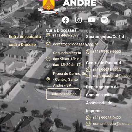
Cúria Diocesana
(11) 4469-2077
Entre em contato
Sacramentos/Certid
contato@diocesesa.org.br
com a Diocese
ões
(11) 99463-9500
Segunda a sexta
das 9h às 12h e
Centro de Pastoral
das 13h30 às 17h
(11) 99981-1233
Praça do Carmo, 36
centropastoral@dioces
- Centro, Santo
André - SP
Departamento de
Trabalhe conosco
Comunicação e
Assessoria de
Imprensa
(11) 99928-9422
comunicacao@diocese