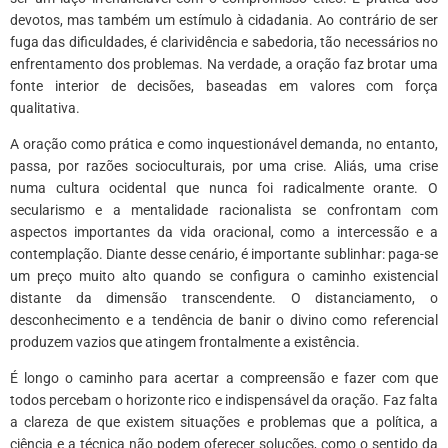
devotos, mas também um estímulo à cidadania. Ao contrário de ser
fuga das dificuldades, é clarividência e sabedoria, tão necessários no
enfrentamento dos problemas. Na verdade, a oração faz brotar uma
fonte interior de decisões, baseadas em valores com força
qualitativa.
A oração como prática e como inquestionável demanda, no entanto,
passa, por razões socioculturais, por uma crise. Aliás, uma crise
numa cultura ocidental que nunca foi radicalmente orante. O
secularismo e a mentalidade racionalista se confrontam com
aspectos importantes da vida oracional, como a intercessão e a
contemplação. Diante desse cenário, é importante sublinhar: paga-se
um preço muito alto quando se configura o caminho existencial
distante da dimensão transcendente. O distanciamento, o
desconhecimento e a tendência de banir o divino como referencial
produzem vazios que atingem frontalmente a existência.
É longo o caminho para acertar a compreensão e fazer com que
todos percebam o horizonte rico e indispensável da oração. Faz falta
a clareza de que existem situações e problemas que a política, a
ciência e a técnica não podem oferecer soluções, como o sentido da