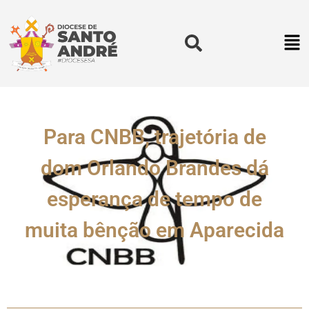
Para CNBB, trajetória de
dom Orlando Brandes dá
esperança de tempo de
muita bênção em Aparecida