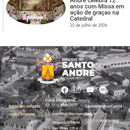
André celebra 72
anos com Missa em
ação de graças na
Catedral
22 de julho de 2026
Cúria Diocesana
(11) 4469-2077
Entre em contato
Sacramentos/Certid
contato@diocesesa.org.br
com a Diocese
ões
(11) 99463-9500
Segunda a sexta
das 9h às 12h e