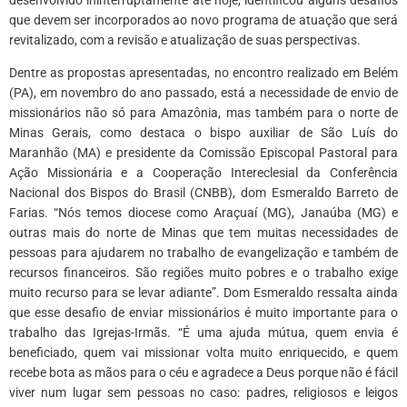
que devem ser incorporados ao novo programa de atuação que será
revitalizado, com a revisão e atualização de suas perspectivas.
Dentre as propostas apresentadas, no encontro realizado em Belém
(PA), em novembro do ano passado, está a necessidade de envio de
missionários não só para Amazônia, mas também para o norte de
Minas Gerais, como destaca o bispo auxiliar de São Luís do
Maranhão (MA) e presidente da Comissão Episcopal Pastoral para
Ação Missionária e a Cooperação Intereclesial da Conferência
Nacional dos Bispos do Brasil (CNBB), dom Esmeraldo Barreto de
Farias. “Nós temos diocese como Araçuaí (MG), Janaúba (MG) e
outras mais do norte de Minas que tem muitas necessidades de
pessoas para ajudarem no trabalho de evangelização e também de
recursos financeiros. São regiões muito pobres e o trabalho exige
muito recurso para se levar adiante”. Dom Esmeraldo ressalta ainda
que esse desafio de enviar missionários é muito importante para o
trabalho das Igrejas-Irmãs. “É uma ajuda mútua, quem envia é
beneficiado, quem vai missionar volta muito enriquecido, e quem
recebe bota as mãos para o céu e agradece a Deus porque não é fácil
viver num lugar sem pessoas no caso: padres, religiosos e leigos