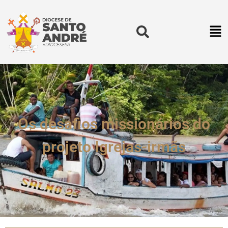
Os desafios missionários do
projeto Igrejas-irmãs