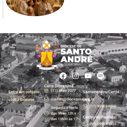
Cúria Diocesana
(11) 4469-2077
Entre em contato
Sacramentos/Certid
contato@diocesesa.org.br
com a Diocese
ões
(11) 99463-9500
Segunda a sexta
das 9h às 12h e
Centro de Pastoral
das 13h30 às 17h
(11) 99981-1233