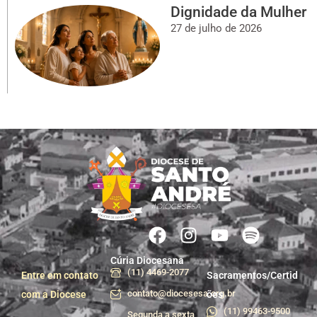
Dignidade da Mulher
27 de julho de 2026
Cúria Diocesana
(11) 4469-2077
Entre em contato
Sacramentos/Certid
contato@diocesesa.org.br
com a Diocese
ões
(11) 99463-9500
Segunda a sexta