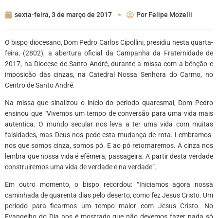
sexta-feira, 3 de março de 2017
Por
Felipe Mozelli
O bispo diocesano, Dom Pedro Carlos Cipollini, presidiu nesta quarta-
feira, (2802), a abertura oficial da Campanha da Fraternidade de
2017, na Diocese de Santo André, durante a missa com a bênção e
imposição das cinzas, na Catedral Nossa Senhora do Carmo, no
Centro de Santo André.
Na missa que sinalizou o início do período quaresmal, Dom Pedro
ensinou que “Vivemos um tempo de conversão para uma vida mais
autentica. O mundo secular nos leva a ter uma vida com muitas
falsidades, mas Deus nos pede esta mudança de rota. Lembramos-
nos que somos cinza, somos pó. E ao pó retornaremos. A cinza nos
lembra que nossa vida é efêmera, passageira. A partir desta verdade
construiremos uma vida de verdade e na verdade”.
Em outro momento, o bispo recordou: “Iniciamos agora nossa
caminhada de quarenta dias pelo deserto, como fez Jesus Cristo. Um
período para ficarmos um tempo maior com Jesus Cristo. No
Evangelho do Dia nos é mostrado que não devemos fazer nada só