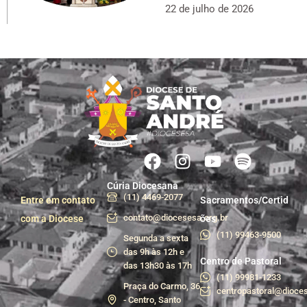
22 de julho de 2026
Cúria Diocesana
(11) 4469-2077
Entre em contato
Sacramentos/Certid
contato@diocesesa.org.br
com a Diocese
ões
(11) 99463-9500
Segunda a sexta
das 9h às 12h e
Centro de Pastoral
das 13h30 às 17h
(11) 99981-1233
Praça do Carmo, 36
centropastoral@dioces
- Centro, Santo