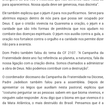
para aparecermos. Nossa ajuda deve ser generosa, mas discreta”.
Ele também explicou que o jejum é para nos purificarmos. Serve para
abrirmos espaço dentro de nós para que possa ser ocupado por
Deus. E que o cristão vivencia na Quaresma a oração, o jejum e a
caridade que são três formas de penitência que nos ajudam no
combate das doenças espirituais. O jejum nos auxilia contra a gula, a
oração nos fortalece contra o orgulho e a caridade nos permite dizer
não para a avareza.
Dom Pedro também falou do tema da CF 2107. “A Campanha da
Fraternidade deste ano faz referência ao planeta, a natureza, fala da
nossa ligação com a criação divina. Somos chamados a administrar
a obra de Deus. Não podemos contribuir com a destruição”.
O coordenador diocesano da Campanha da Fraternidade na Diocese,
Padre Jadeilson também falou para a assembleia. Depois de
apresentar os leigos que auxiliam nesta pastoral, explicou que
“costumo perguntar se as pessoas sabem em que bioma vivemos, e
ninguém sabe responder. Ai eu digo que o bioma em que vivemos é o
da Mata Atlântica, o mais destruído do Brasil. Pensamos que é a