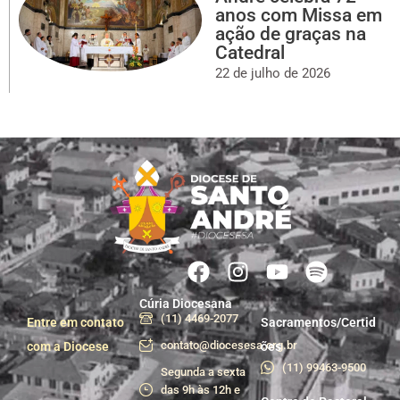
anos com Missa em
ação de graças na
Catedral
22 de julho de 2026
Cúria Diocesana
(11) 4469-2077
Entre em contato
Sacramentos/Certid
contato@diocesesa.org.br
com a Diocese
ões
(11) 99463-9500
Segunda a sexta
das 9h às 12h e