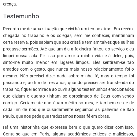
crença.
Testemunho
Recordo-me de uma situação que vivi há um tempo atrás. Era recém-
chegada no trabalho e os colegas, sem me conhecer, mantinham
certa reserva, pois sabiam que sou cristã e temiam talvez que eu lhes
pregasse sermões. Até que um dia a faxineira faltou ao serviço e eu
limpei nossa sala. Fiz isso por amor à minha vida e à deles, pois,
sinto-me muito melhor em lugares limpos. Eles sentiram-se tão
amados com o gesto, que nunca mais nosso relacionamento foi o
mesmo. Não precisei dizer nada sobre minha fé, mas o tempo foi
passando e, ao fim de três anos, quando precisei ser transferida do
trabalho, fiquei admirada ao ouvir alguns testemunhos emocionados
que diziam o quanto tinham se aproximado de Deus convivendo
comigo. Certamente não é um mérito só meu, é também seu e de
cada um de nós que ousadamente seguimos as palavras de São
Paulo, que nos pede que traduzamos nossa fé em obras.
Há uma historinha que expressa bem o que quero dizer com isso.
Conta-se que em Paris, alguns acadêmicos críticos e maliciosos,