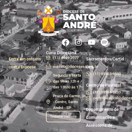
Cúria Diocesana
(11) 4469-2077
Entre em contato
Sacramentos/Certid
contato@diocesesa.org.br
com a Diocese
ões
(11) 99463-9500
Segunda a sexta
das 9h às 12h e
Centro de Pastoral
das 13h30 às 17h
(11) 99981-1233
Praça do Carmo, 36
centropastoral@dioces
- Centro, Santo
André - SP
Departamento de
Trabalhe conosco
Comunicação e
Assessoria de