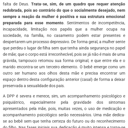
falta de Deus.
Trata-se, sim, de um quadro que requer atenção
redobrada, pois ao contrário do que o socialmente desejado, nem
sempre a reação da mulher é positiva e sua estrutura emocional
preparada para esse momento
. Sentimentos de incompetência,
incapacidade, limitação nos papéis que a mulher ocupa na
sociedade, na família, no casamento podem estar presentes e
despertarem um processo depressivo. De forma geral, a mulher sente
que perdeu o lugar de filha sem que tenha ainda segurança no papel
de mãe; que o corpo está irreconhecível, pois se já não é mais de uma
grávida, tampouco retomou sua forma original; e que entre ela e o
marido encontra-se um terceiro elemento. O bebê emerge como um
outro ser humano aos olhos desta mãe e precisa encontrar um
espaço dentro desta configuração anterior (casal) de forma a deixar
preservada a sexualidade dos pais.
A DPP é severa e merece, sim, um acompanhamento psicológico e
psiquiátrico, especialmente pela gravidade dos sintomas
apresentados pela mãe, pois, muitas vezes, o uso de medicação e
acompanhamento psicológico serão necessários. Uma mãe dedica-
se ao bebê sem que tenha certeza do futuro ou do reconhecimento
do filho. Nas fases iniciais sua dedicação é muito intensa e torna-se