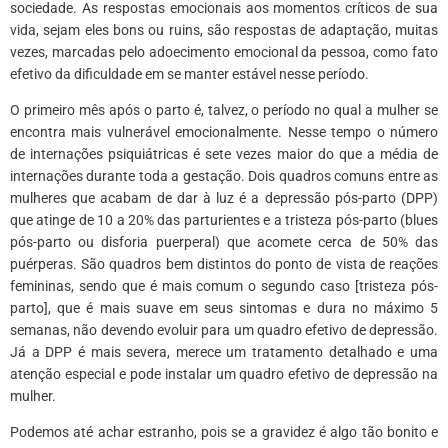
sociedade. As respostas emocionais aos momentos críticos de sua
vida, sejam eles bons ou ruins, são respostas de adaptação, muitas
vezes, marcadas pelo adoecimento emocional da pessoa, como fato
efetivo da dificuldade em se manter estável nesse período.
O primeiro mês após o parto é, talvez, o período no qual a mulher se
encontra mais vulnerável emocionalmente. Nesse tempo o número
de internações psiquiátricas é sete vezes maior do que a média de
internações durante toda a gestação. Dois quadros comuns entre as
mulheres que acabam de dar à luz é a depressão pós-parto (DPP)
que atinge de 10 a 20% das parturientes e a tristeza pós-parto (blues
pós-parto ou disforia puerperal) que acomete cerca de 50% das
puérperas. São quadros bem distintos do ponto de vista de reações
femininas, sendo que é mais comum o segundo caso [tristeza pós-
parto], que é mais suave em seus sintomas e dura no máximo 5
semanas, não devendo evoluir para um quadro efetivo de depressão.
Já a DPP é mais severa, merece um tratamento detalhado e uma
atenção especial e pode instalar um quadro efetivo de depressão na
mulher.
Podemos até achar estranho, pois se a gravidez é algo tão bonito e