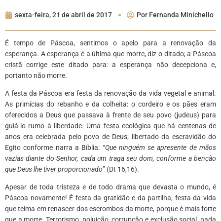
sexta-feira, 21 de abril de 2017
Por
Fernanda Minichello
É tempo de Páscoa, sentimos o apelo para a renovação da
esperança. A esperança é a última que morre, diz o ditado; a Páscoa
cristã corrige este ditado para: a esperança não decepciona e,
portanto não morre.
A festa da Páscoa era festa da renovação da vida vegetal e animal.
As primícias do rebanho e da colheita: o cordeiro e os pães eram
oferecidos a Deus que passava à frente de seu povo (judeus) para
guiá-lo rumo à liberdade. Uma festa ecológica que há centenas de
anos era celebrada pelo povo de Deus; libertado da escravidão do
Egito conforme narra a Bíblia: “
Que ninguém se apresente de mãos
vazias diante do Senhor, cada um traga seu dom, conforme a benção
que Deus lhe tiver proporcionado
” (Dt 16,16).
Apesar de toda tristeza e de todo drama que devasta o mundo, é
Páscoa novamente! É festa da gratidão e da partilha, festa da vida
que teima em renascer dos escrombos da morte, porque é mais forte
que a morte. Terrorismo, poluição, corrupção e exclusão social, nada