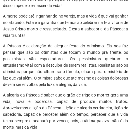
disso impede o renascer da vida!
A morte pode até ir ganhando no varejo, mas a vida é que vai ganhar
no atacado. Esta é a garantia que temos ao celebrar na fé a vitória de
Jesus Cristo morto e ressuscitado. É esta a sabedoria da Páscoa: a
vida triunfa!
A Páscoa é celebração da alegria: festa do otimismo. Ela nos faz
pensar que são os otimistas que tocam o mundo pra frente, os
pessimistas são espectadores. Os pessimistas quebram o
entusiasmo vital com a desculpa de serem realistas. Realistas são os
otimistas porque não olham só o túmulo, olham para o mistério de
luz que vai além. O otimista sabe que até mesmo as coisas dolorosas
devem ser envoltas pela luz da alegria, da vida.
A alegria da Páscoa é saber que o grão de trigo ao morrer gera uma
vida, nova e poderosa, capaz de produzir muitos frutos.
Aproveitemos a lição da Páscoa: Lição de alegria verdadeira, lição de
sabedoria, capaz de perceber além do tempo, perceber que a vida
teima sempre e acabará por vencer, pois, a última palavra não é da
morte, mas da vida.