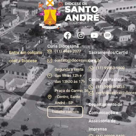
Cúria Diocesana
(11) 4469-2077
Entre em contato
Sacramentos/Certid
contato@diocesesa.org.br
com a Diocese
ões
(11) 99463-9500
Segunda a sexta
das 9h às 12h e
Centro de Pastoral
das 13h30 às 17h
(11) 99981-1233
Praça do Carmo, 36
centropastoral@dioces
- Centro, Santo
André - SP
Departamento de
Trabalhe conosco
Comunicação e
Assessoria de
Imprensa