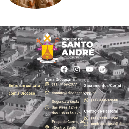
Cúria Diocesana
(11) 4469-2077
Entre em contato
Sacramentos/Certid
contato@diocesesa.org.br
com a Diocese
ões
(11) 99463-9500
Segunda a sexta
das 9h às 12h e
Centro de Pastoral
das 13h30 às 17h
(11) 99981-1233
Praça do Carmo, 36
centropastoral@dioces
- Centro, Santo