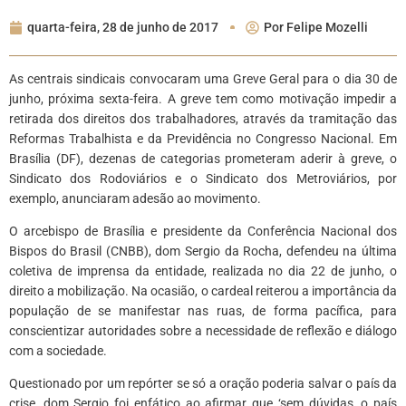
quarta-feira, 28 de junho de 2017
Por
Felipe Mozelli
As centrais sindicais convocaram uma Greve Geral para o dia 30 de
junho, próxima sexta-feira. A greve tem como motivação impedir a
retirada dos direitos dos trabalhadores, através da tramitação das
Reformas Trabalhista e da Previdência no Congresso Nacional. Em
Brasília (DF), dezenas de categorias prometeram aderir à greve, o
Sindicato dos Rodoviários e o Sindicato dos Metroviários, por
exemplo, anunciaram adesão ao movimento.
O arcebispo de Brasília e presidente da Conferência Nacional dos
Bispos do Brasil (CNBB), dom Sergio da Rocha, defendeu na última
coletiva de imprensa da entidade, realizada no dia 22 de junho, o
direito a mobilização. Na ocasião, o cardeal reiterou a importância da
população de se manifestar nas ruas, de forma pacífica, para
conscientizar autoridades sobre a necessidade de reflexão e diálogo
com a sociedade.
Questionado por um repórter se só a oração poderia salvar o país da
crise, dom Sergio foi enfático ao afirmar que ‘sem dúvidas, o país