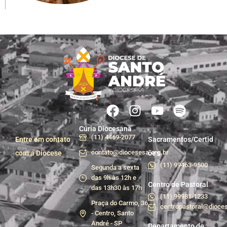
Cúria Diocesana
(11) 4469-2077
Entre em contato
Sacramentos/Certid
contato@diocesesa.org.br
com a Diocese
ões
(11) 99463-9500
Segunda a sexta
das 9h às 12h e
Centro de Pastoral
das 13h30 às 17h
(11) 99981-1233
Praça do Carmo, 36
centropastoral@dioces
- Centro, Santo
André - SP
Departamento de