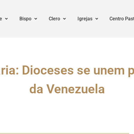
e
Bispo
Clero
Igrejas
Centro Pas
ia: Dioceses se unem p
da Venezuela