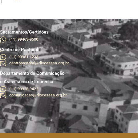
Sacramentos/Certidões
(11) 99463-9500
Centro de Pastoral
br
(11) 99981-1233
centropastoral@diocesesa.org.br
Departamento de Comunicação
e Assessoria de Imprensa
(11) 99928-9422
comunicacao@diocesesa.org.br