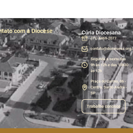
ntato com a Diocese
Cúria Diocesana
(11) 4469-2077
contato@diocesesa.org.
Segunda a sexta das
9h às 12h e das 13h30
às 17h
Praça do Carmo, 36 -
Centro, Santo André -
SP
Trabalhe conosco