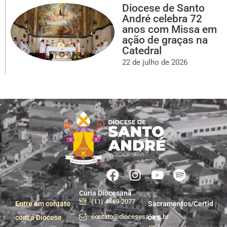
Diocese de Santo
André celebra 72
anos com Missa em
ação de graças na
Catedral
22 de julho de 2026
Cúria Diocesana
(11) 4469-2077
Entre em contato
Sacramentos/Certid
contato@diocesesa.org.br
com a Diocese
ões